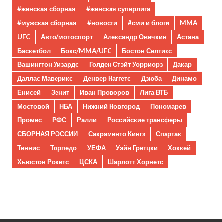
#женская сборная
#женская суперлига
#мужская сборная
#новости
#сми и блоги
MMA
UFC
Авто/мотоспорт
Александр Овечкин
Астана
Баскетбол
Бокс/MMA/UFC
Бостон Селтикс
Вашингтон Уизардс
Голден Стэйт Уорриорз
Дакар
Даллас Маверикс
Денвер Наггетс
Дзюба
Динамо
Енисей
Зенит
Иван Проворов
Лига ВТБ
Мостовой
НБА
Нижний Новгород
Пономарев
Промес
РФС
Ралли
Российские трансферы
СБОРНАЯ РОССИИ
Сакраменто Кингз
Спартак
Теннис
Торпедо
УЕФА
Уэйн Гретцки
Хоккей
Хьюстон Рокетс
ЦСКА
Шарлотт Хорнетс