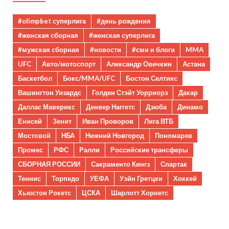
#olimpbet суперлига
#день рождения
#женская сборная
#женская суперлига
#мужская сборная
#новости
#сми и блоги
MMA
UFC
Авто/мотоспорт
Александр Овечкин
Астана
Баскетбол
Бокс/MMA/UFC
Бостон Селтикс
Вашингтон Уизардс
Голден Стэйт Уорриорз
Дакар
Даллас Маверикс
Денвер Наггетс
Дзюба
Динамо
Енисей
Зенит
Иван Проворов
Лига ВТБ
Мостовой
НБА
Нижний Новгород
Пономарев
Промес
РФС
Ралли
Российские трансферы
СБОРНАЯ РОССИИ
Сакраменто Кингз
Спартак
Теннис
Торпедо
УЕФА
Уэйн Гретцки
Хоккей
Хьюстон Рокетс
ЦСКА
Шарлотт Хорнетс