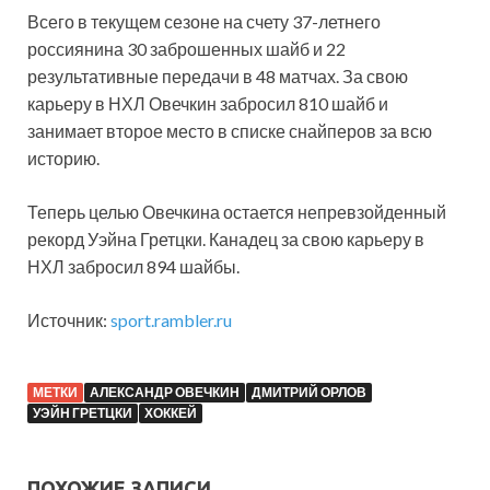
Всего в текущем сезоне на счету 37-летнего
россиянина 30 заброшенных шайб и 22
результативные передачи в 48 матчах. За свою
карьеру в НХЛ Овечкин забросил 810 шайб и
занимает второе место в списке снайперов за всю
историю.
Теперь целью Овечкина остается непревзойденный
рекорд Уэйна Гретцки. Канадец за свою карьеру в
НХЛ забросил 894 шайбы.
Источник:
sport.rambler.ru
МЕТКИ
АЛЕКСАНДР ОВЕЧКИН
ДМИТРИЙ ОРЛОВ
УЭЙН ГРЕТЦКИ
ХОККЕЙ
ПОХОЖИЕ ЗАПИСИ