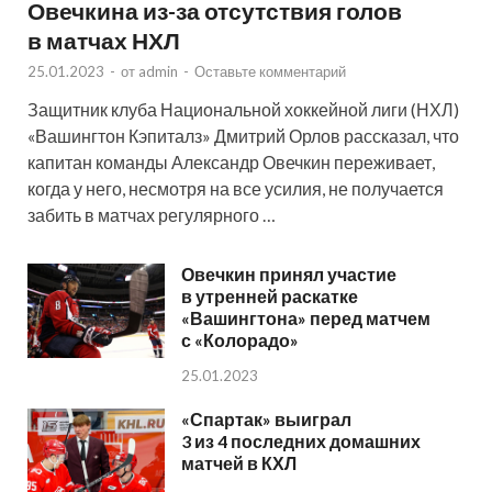
Овечкина из-за отсутствия голов
в матчах НХЛ
25.01.2023
-
от
admin
-
Оставьте комментарий
Защитник клуба Национальной хоккейной лиги (НХЛ)
«Вашингтон Кэпиталз» Дмитрий Орлов рассказал, что
капитан команды Александр Овечкин переживает,
когда у него, несмотря на все усилия, не получается
забить в матчах регулярного …
Овечкин принял участие
в утренней раскатке
«Вашингтона» перед матчем
с «Колорадо»
25.01.2023
«Спартак» выиграл
3 из 4 последних домашних
матчей в КХЛ