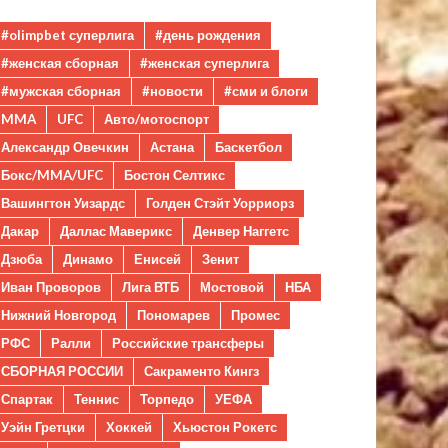
#olimpbet суперлига
#день рождения
#женская сборная
#женская суперлига
#мужская сборная
#новости
#сми и блоги
MMA
UFC
Авто/мотоспорт
Александр Овечкин
Астана
Баскетбол
Бокс/MMA/UFC
Бостон Селтикс
Вашингтон Уизардс
Голден Стэйт Уорриорз
Дакар
Даллас Маверикс
Денвер Наггетс
Дзюба
Динамо
Енисей
Зенит
Иван Проворов
Лига ВТБ
Мостовой
НБА
Нижний Новгород
Пономарев
Промес
РФС
Ралли
Российские трансферы
СБОРНАЯ РОССИИ
Сакраменто Кингз
Спартак
Теннис
Торпедо
УЕФА
Уэйн Гретцки
Хоккей
Хьюстон Рокетс