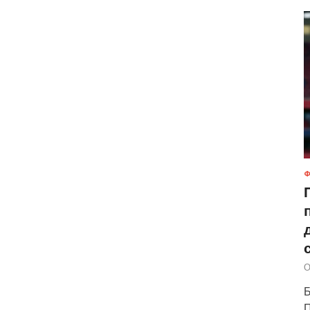
Ф
О
Б
П