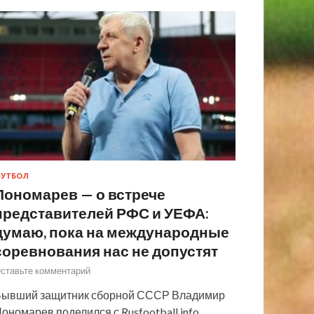
УТБОЛ
Пономарев — о встрече
представителей РФС и УЕФА:
думаю, пока на международные
соревнования нас не допустят
ставьте комментарий
ывший защитник сборной СССР Владимир
ономарев поделился с Rusfootball.info