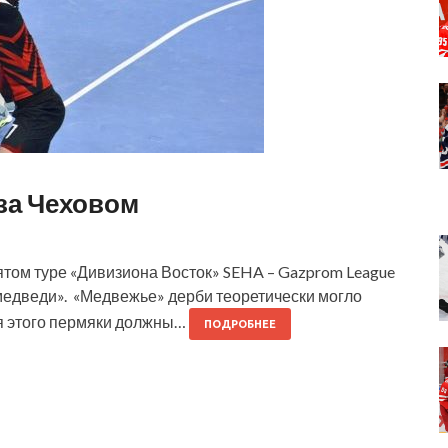
за Чеховом
пятом туре «Дивизиона Восток» SEHA – Gazprom League
медведи». «Медвежье» дерби теоретически могло
ля этого пермяки должны…
ПОДРОБНЕЕ