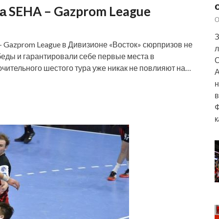
ра SEHA – Gazprom League
О
З
 Gazprom League в Дивизионе «Восток» сюрпризов не
л
еды и гарантировали себе первые места в
О
чительного шестого тура уже никак не повлияют на…
А
н
в
Ф
к