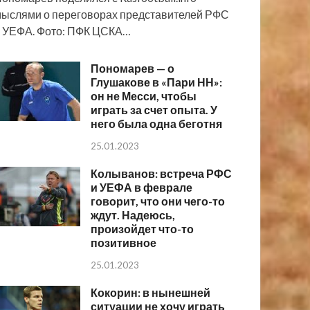
ыслями о переговорах представителей РФС
 УЕФА. Фото: ПФК ЦСКА…
Пономарев — о
Глушакове в «Пари НН»:
он не Месси, чтобы
играть за счет опыта. У
него была одна беготня
25.01.2023
Колыванов: встреча РФС
и УЕФА в феврале
говорит, что они чего-то
ждут. Надеюсь,
произойдет что-то
позитивное
25.01.2023
Кокорин: в нынешней
ситуации не хочу играть