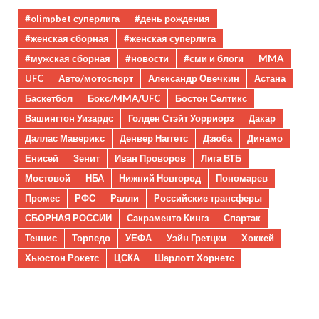
#olimpbet суперлига
#день рождения
#женская сборная
#женская суперлига
#мужская сборная
#новости
#сми и блоги
MMA
UFC
Авто/мотоспорт
Александр Овечкин
Астана
Баскетбол
Бокс/MMA/UFC
Бостон Селтикс
Вашингтон Уизардс
Голден Стэйт Уорриорз
Дакар
Даллас Маверикс
Денвер Наггетс
Дзюба
Динамо
Енисей
Зенит
Иван Проворов
Лига ВТБ
Мостовой
НБА
Нижний Новгород
Пономарев
Промес
РФС
Ралли
Российские трансферы
СБОРНАЯ РОССИИ
Сакраменто Кингз
Спартак
Теннис
Торпедо
УЕФА
Уэйн Гретцки
Хоккей
Хьюстон Рокетс
ЦСКА
Шарлотт Хорнетс