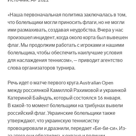
«Наша первоначальная политика
заключалась в том,
что болельщики могли приносить флаги, но не могли
ими размахивать, создавая неудобства. Вчера у нас
произошел инцидент, когда около корта был вывешен
флаг. Мы продолжим работать с игроками и нашими
болельщика, чтобы обеспечить наилучшие условия
для наслаждения теннисом», — приводит агентство
слова организаторов турнира.
Речь идет о матче первого круга Australian Open
между россиянкой Камиллой Рахимовой и украинкой
Катериной Байндль, который состоялся 16 января.
В какой-то момент болельщики на трибунах вывели
российский флаг. Украинские болельщики также
утверждают, что украинскую теннисистку
провоцировали и дразнили, передает «Би-би-си». Из-
за этого они обратились к охране и полиции.