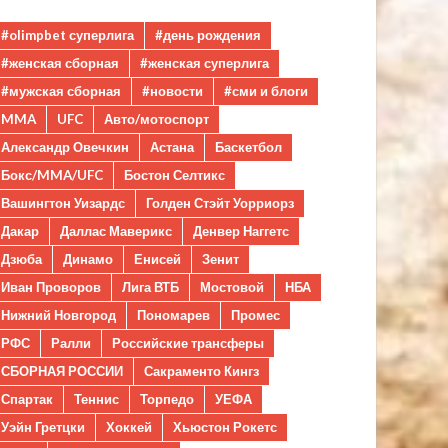
#olimpbet суперлига
#день рождения
#женская сборная
#женская суперлига
#мужская сборная
#новости
#сми и блоги
MMA
UFC
Авто/мотоспорт
Александр Овечкин
Астана
Баскетбол
Бокс/MMA/UFC
Бостон Селтикс
Вашингтон Уизардс
Голден Стэйт Уорриорз
Дакар
Даллас Маверикс
Денвер Наггетс
Дзюба
Динамо
Енисей
Зенит
Иван Проворов
Лига ВТБ
Мостовой
НБА
Нижний Новгород
Пономарев
Промес
РФС
Ралли
Российские трансферы
СБОРНАЯ РОССИИ
Сакраменто Кингз
Спартак
Теннис
Торпедо
УЕФА
Уэйн Гретцки
Хоккей
Хьюстон Рокетс