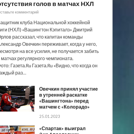
отсутствия голов в матчах НХЛ
ставьте комментарий
ащитник клуба Национальной хоккейной
иги (НХЛ) «Вашингтон Кэпиталз» Дмитрий
рлов рассказал, что капитан команды
лександр Овечкин переживает, когда у него,
есмотря на все усилия, не получается забить
 матчах регулярного чемпионата.
ото: Газета.Ru Газета.Ru «Видно, что когда он
аждый раз…
Овечкин принял участие
в утренней раскатке
«Вашингтона» перед
матчем с «Колорадо»
25.01.2023
«Спартак» выиграл