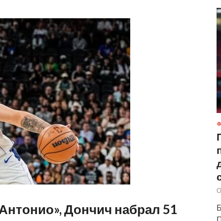
Ф
О
Антонио», Дончич набрал 51
Б
П