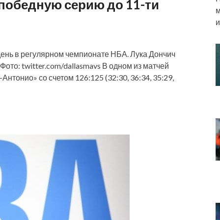
 победную серию до 11-ти
м
и
ень в регулярном чемпионате НБА. Лука Дончич
 Фото: twitter.com/dallasmavs В одном из матчей
нтонио» со счетом 126:125 (32:30, 36:34, 35:29,