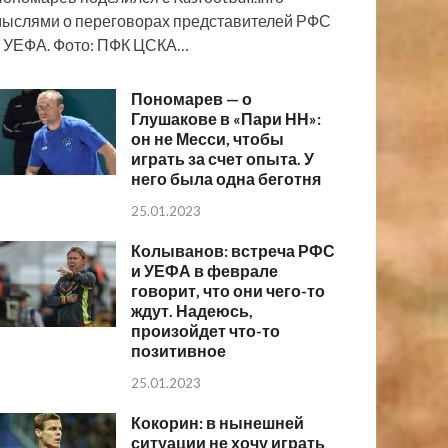
ыслями о переговорах представителей РФС
 УЕФА. Фото: ПФК ЦСКА…
Пономарев — о
Глушакове в «Пари НН»:
он не Месси, чтобы
играть за счет опыта. У
него была одна беготня
25.01.2023
Колыванов: встреча РФС
и УЕФА в феврале
говорит, что они чего-то
ждут. Надеюсь,
произойдет что-то
позитивное
25.01.2023
Кокорин: в нынешней
ситуации не хочу играть