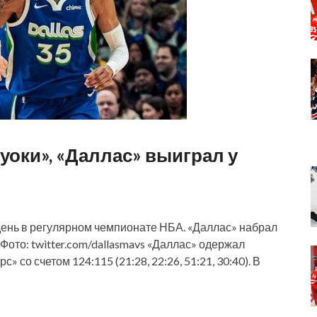
оки», «Даллас» выиграл у
ень в регулярном чемпионате НБА. «Даллас» набрал
 Фото: twitter.com/dallasmavs «Даллас» одержал
со счетом 124:115 (21:28, 22:26, 51:21, 30:40). В