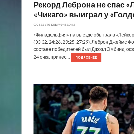
Рекорд Леброна не спас «
«Чикаго» выиграл у «Голд
Оставьте комментарий
«Филадельфия» на выезде обыграла «Лейкер
(33:32, 24:26, 29:25, 27:29). Леброн Джеймс 
составе победителей был Джоэл Эмбиид, офо
24 очка принес…
ПОДРОБНЕЕ