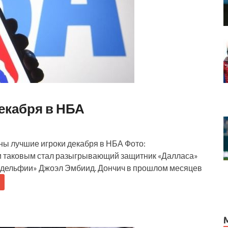
екабря в НБА
ны лучшие игроки декабря в НБА Фото:
ии таковым стал разыгрывающий защитник «Далласа»
ладельфии» Джоэл Эмбиид. Дончич в прошлом месяцев