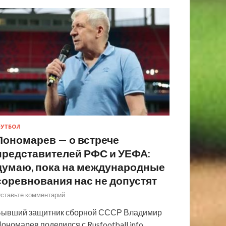
УТБОЛ
Пономарев — о встрече
представителей РФС и УЕФА:
думаю, пока на международные
соревнования нас не допустят
ставьте комментарий
ывший защитник сборной СССР Владимир
ономарев поделился с Rusfootball.info