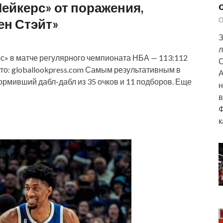
Лейкерс» от поражения,
ен Стэйт»
О
З
л
с» в матче регулярного чемпионата НБА — 113:112
О
Фото: globallookpress.com Самым результативным в
А
рмивший дабл-дабл из 35 очков и 11 подборов. Еще
н
в
Ф
к