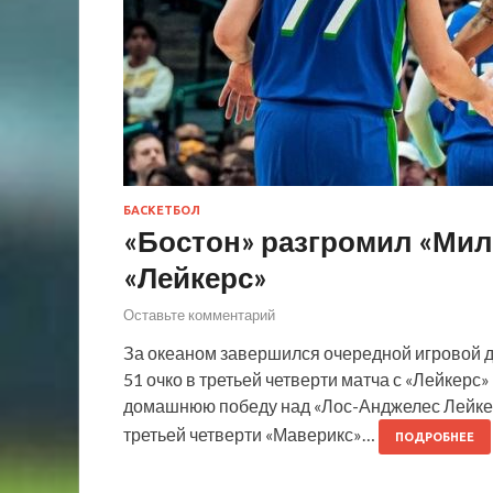
БАСКЕТБОЛ
«Бостон» разгромил «Милу
«Лейкерс»
Оставьте комментарий
За океаном завершился очередной игровой д
51 очко в третьей четверти матча с «Лейкерс»
домашнюю победу над «Лос-Анджелес Лейкерс» 
третьей четверти «Маверикс»…
ПОДРОБНЕЕ