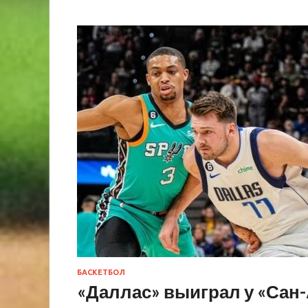
БАСКЕТБОЛ
«Даллас» выиграл у «Сан-