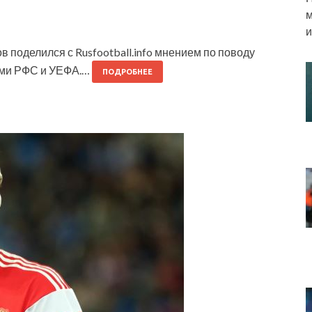
м
и
поделился с Rusfootball.info мнением по поводу
ями РФС и УЕФА.…
ПОДРОБНЕЕ