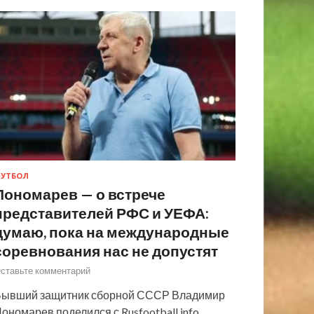
УТБОЛ
Пономарев — о встрече
представителей РФС и УЕФА:
думаю, пока на международные
соревнования нас не допустят
ставьте комментарий
ывший защитник сборной СССР Владимир
ономарев поделился с Rusfootball.info