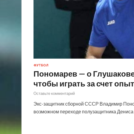
ФУТБОЛ
Пономарев — о Глушакове 
чтобы играть за счет опыт
Оставьте комментарий
Экс-защитник сборной СССР Владимир Понома
возможном переходе полузащитника Дениса