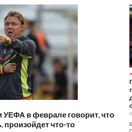
Ф
 УЕФА в феврале говорит, что
О
, произойдет что-то
Б
П