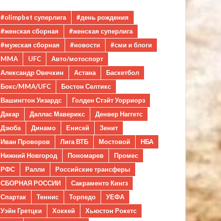
#olimpbet суперлига
#день рождения
#женская сборная
#женская суперлига
#мужская сборная
#новости
#сми и блоги
MMA
UFC
Авто/мотоспорт
Александр Овечкин
Астана
Баскетбол
Бокс/MMA/UFC
Бостон Селтикс
Вашингтон Уизардс
Голден Стэйт Уорриорз
Дакар
Даллас Маверикс
Денвер Наггетс
Дзюба
Динамо
Енисей
Зенит
Иван Проворов
Лига ВТБ
Мостовой
НБА
Нижний Новгород
Пономарев
Промес
РФС
Ралли
Российские трансферы
СБОРНАЯ РОССИИ
Сакраменто Кингз
Спартак
Теннис
Торпедо
УЕФА
Уэйн Гретцки
Хоккей
Хьюстон Рокетс