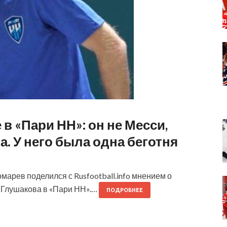
в «Пари НН»: он не Месси,
а. У него была одна беготня
рев поделился с Rusfootball.info мнением о
 Глушакова в «Пари НН».…
ПОДРОБНЕЕ