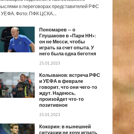
ыслями о переговорах представителей РФС
 УЕФА. Фото: ПФК ЦСКА…
Пономарев — о
Глушакове в «Пари НН»:
он не Месси, чтобы
играть за счет опыта. У
него была одна беготня
25.01.2023
Колыванов: встреча РФС
и УЕФА в феврале
говорит, что они чего-то
ждут. Надеюсь,
произойдет что-то
позитивное
25.01.2023
Кокорин: в нынешней
ситуации не хочу играть