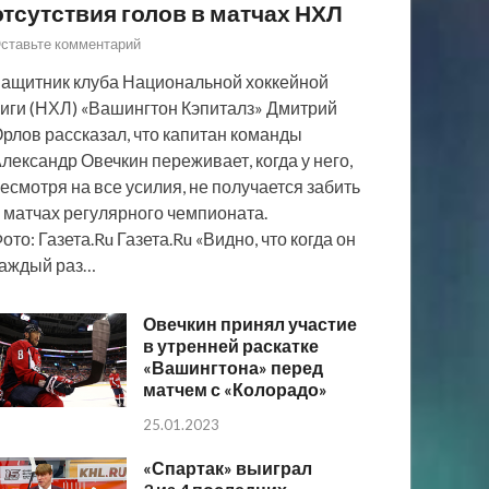
отсутствия голов в матчах НХЛ
ставьте комментарий
ащитник клуба Национальной хоккейной
иги (НХЛ) «Вашингтон Кэпиталз» Дмитрий
рлов рассказал, что капитан команды
лександр Овечкин переживает, когда у него,
есмотря на все усилия, не получается забить
 матчах регулярного чемпионата.
ото: Газета.Ru Газета.Ru «Видно, что когда он
аждый раз…
Овечкин принял участие
в утренней раскатке
«Вашингтона» перед
матчем с «Колорадо»
25.01.2023
«Спартак» выиграл