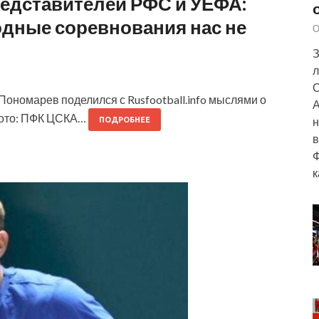
редставителей РФС и УЕФА:
одные соревнования нас не
О
З
л
О
номарев поделился с Rusfootball.info мыслями о
А
Фото: ПФК ЦСКА…
н
ПОДРОБНЕЕ
в
Ф
к