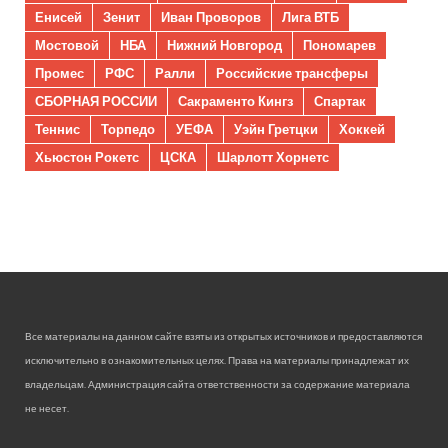
Енисей
Зенит
Иван Проворов
Лига ВТБ
Мостовой
НБА
Нижний Новгород
Пономарев
Промес
РФС
Ралли
Российские трансферы
СБОРНАЯ РОССИИ
Сакраменто Кингз
Спартак
Теннис
Торпедо
УЕФА
Уэйн Гретцки
Хоккей
Хьюстон Рокетс
ЦСКА
Шарлотт Хорнетс
Все материалы на данном сайте взяты из открытых источников и предоставляются
исключительно в ознакомительных целях. Права на материалы принадлежат их
владельцам. Администрация сайта ответственности за содержание материала
не несет.