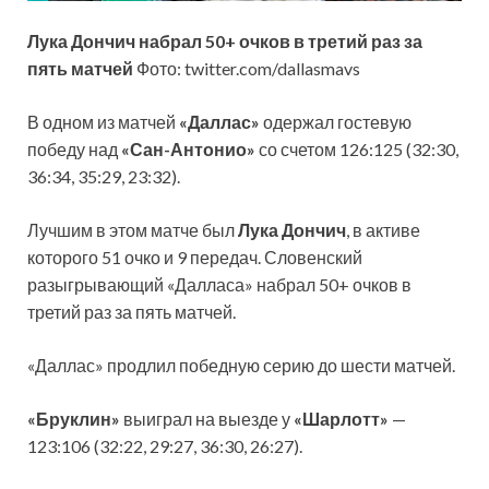
Лука Дончич набрал 50+ очков в третий раз за
пять матчей
Фото: twitter.com/dallasmavs
В одном из матчей
«Даллас»
одержал гостевую
победу над
«Сан-Антонио»
со счетом 126:125 (32:30,
36:34, 35:29, 23:32).
Лучшим в этом матче был
Лука Дончич
, в активе
которого 51 очко и 9 передач. Словенский
разыгрывающий «Далласа» набрал 50+ очков в
третий раз за пять матчей.
«Даллас» продлил победную серию до шести матчей.
«Бруклин»
выиграл на выезде у
«Шарлотт»
—
123:106 (32:22, 29:27, 36:30, 26:27).