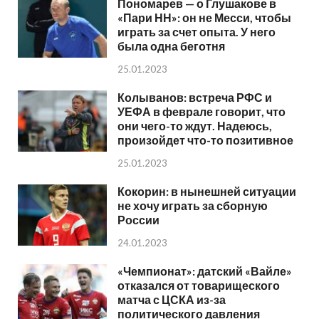
Пономарев — о Глушакове в
«Пари НН»: он не Месси, чтобы
играть за счет опыта. У него
была одна беготня
25.01.2023
Колыванов: встреча РФС и
УЕФА в феврале говорит, что
они чего-то ждут. Надеюсь,
произойдет что-то позитивное
25.01.2023
Кокорин: в нынешней ситуации
не хочу играть за сборную
России
24.01.2023
«Чемпионат»: датский «Вайле»
отказался от товарищеского
матча с ЦСКА из-за
политического давления