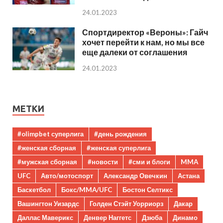
24.01.2023
Спортдиректор «Вероны»: Гайч
хочет перейти к нам, но мы все
еще далеки от соглашения
24.01.2023
МЕТКИ
#olimpbet суперлига
#день рождения
#женская сборная
#женская суперлига
#мужская сборная
#новости
#сми и блоги
MMA
UFC
Авто/мотоспорт
Александр Овечкин
Астана
Баскетбол
Бокс/MMA/UFC
Бостон Селтикс
Вашингтон Уизардс
Голден Стэйт Уорриорз
Дакар
Даллас Маверикс
Денвер Наггетс
Дзюба
Динамо