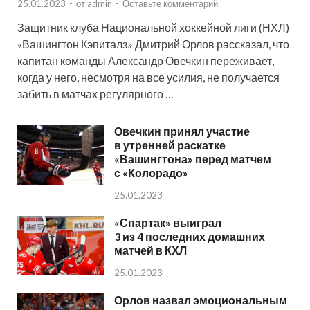
25.01.2023
-
от
admin
-
Оставьте комментарий
Защитник клуба Национальной хоккейной лиги (НХЛ)
«Вашингтон Кэпиталз» Дмитрий Орлов рассказал, что
капитан команды Александр Овечкин переживает,
когда у него, несмотря на все усилия, не получается
забить в матчах регулярного …
Овечкин принял участие
в утренней раскатке
«Вашингтона» перед матчем
с «Колорадо»
25.01.2023
«Спартак» выиграл
3 из 4 последних домашних
матчей в КХЛ
25.01.2023
Орлов назвал эмоциональным