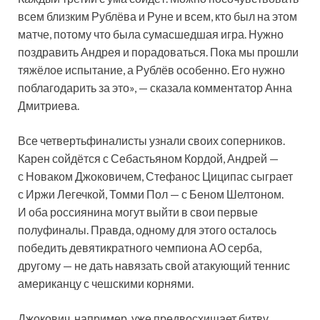
всем близким Рублёва и Руне и всем, кто был на этом
матче, потому что была сумасшедшая игра. Нужно
поздравить Андрея и порадоваться. Пока мы прошли
тяжёлое испытание, а Рублёв особенно. Его нужно
поблагодарить за это», — сказала комментатор Анна
Дмитриева.
Все четвертьфиналисты узнали своих соперников.
Карен сойдётся с Себастьяном Кордой, Андрей —
с Новаком Джоковичем, Стефанос Циципас сыграет
с Иржи Легечкой, Томми Пол — с Беном Шелтоном.
И оба россиянина могут выйти в свои первые
полуфиналы. Правда, одному для этого осталось
победить девятикратного чемпиона АО серба,
другому — не дать навязать свой атакующий теннис
американцу с чешскими корнями.
Джокович, например, уже предвосхищает битву