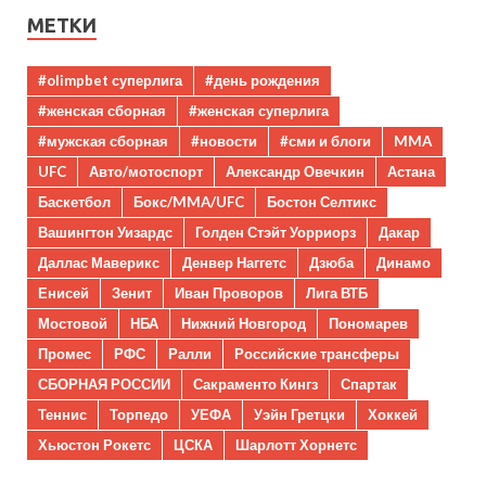
МЕТКИ
#olimpbet суперлига
#день рождения
#женская сборная
#женская суперлига
#мужская сборная
#новости
#сми и блоги
MMA
UFC
Авто/мотоспорт
Александр Овечкин
Астана
Баскетбол
Бокс/MMA/UFC
Бостон Селтикс
Вашингтон Уизардс
Голден Стэйт Уорриорз
Дакар
Даллас Маверикс
Денвер Наггетс
Дзюба
Динамо
Енисей
Зенит
Иван Проворов
Лига ВТБ
Мостовой
НБА
Нижний Новгород
Пономарев
Промес
РФС
Ралли
Российские трансферы
СБОРНАЯ РОССИИ
Сакраменто Кингз
Спартак
Теннис
Торпедо
УЕФА
Уэйн Гретцки
Хоккей
Хьюстон Рокетс
ЦСКА
Шарлотт Хорнетс