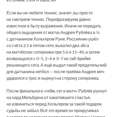
Если вы не любите теннис, значит, вы просто
не смотрели теннис. Перефразируем давно
известное в быту выражение. Иначе не передать
общего ощущения от матча Андрея
Рублёва в ⅛
с датчанином Хольгером Руне. Россиянин ушёл
со счёта 2:5 в пятом сете, выкатил два эйса
на матчболах соперника при 5:6 и 15−40, а затем
возвращался с 0−5, 2−6 и 3−7 на тай-брейке
решающего сета. А ещё выдал такой предательский
для датчанина нетбол — после приёма Андрея мяч
ударился о трос и нырнул на сторону соперника.
После финального «гейм, сет и матч» Рублёв рухнул
на хард Мельбурна от накатившего счастья,
но извиниться перед Хольгером за такой подарок
судьбы не забыл. Всё это время он прокручивал
в голове те недавние ралли против Марина Чилича —