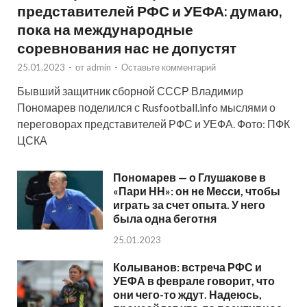
представителей РФС и УЕФА: думаю,
пока на международные
соревнования нас не допустят
25.01.2023
-
от
admin
-
Оставьте комментарий
Бывший защитник сборной СССР Владимир
Пономарев поделился с Rusfootball.info мыслями о
переговорах представителей РФС и УЕФА. Фото: ПФК
ЦСКА
Пономарев — о Глушакове в
«Пари НН»: он не Месси, чтобы
играть за счет опыта. У него
была одна беготня
25.01.2023
Колыванов: встреча РФС и
УЕФА в феврале говорит, что
они чего-то ждут. Надеюсь,