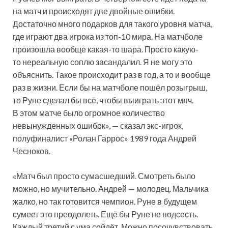
на матч и происходят две двойные ошибки.
Достаточно много подарков для такого уровня матча,
где играют два игрока из топ-10 мира. На матчболе
произошла вообще какая-то шара. Просто какую-
то нереальную соплю засандалил. Я не могу это
объяснить. Такое происходит раз в год, а то и вообще
раз в жизни. Если бы на матчболе пошёл розыгрыш,
то Руне сделал бы всё, чтобы выиграть этот мяч.
В этом матче было огромное количество
невынужденных ошибок», — сказал экс-игрок,
полуфиналист «Ролан Гаррос» 1989 года Андрей
Чесноков.
«Матч был просто сумасшедший. Смотреть было
можно, но мучительно. Андрей — молодец. Мальчика
жалко, но так готовится чемпион. Руне в будущем
сумеет это преодолеть. Ещё бы Руне не подсесть.
Каждый третий с ума сойдёт. Можно посочувствовать