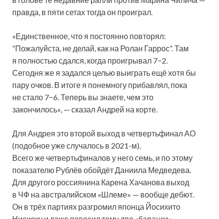
правда, в пяти сетах тогда он проиграл.
«Единственное, что я постоянно повторял:
“Пожалуйста, не делай, как на Ролан Гаррос”. Там
я полностью сдался, когда проигрывал 7−2.
Сегодня же я задался целью выиграть ещё хотя бы
пару очков. В итоге я понемногу прибавлял, пока
не стало 7−6. Теперь вы знаете, чем это
закончилось», — сказал Андрей на корте.
Для Андрея это второй выход в четвертьфинал АО
(подобное уже случалось в 2021-м).
Всего же четвертьфиналов у него семь, и по этому
показателю Рублёв обойдёт Даниила Медведева.
Для другого россиянина Карена Хачанова выход
в ЧФ на австралийском «Шлеме» — вообще дебют.
Он в трёх партиях разгромил японца Йосихито
Нисиоку и даже повесил тому две «баранки».