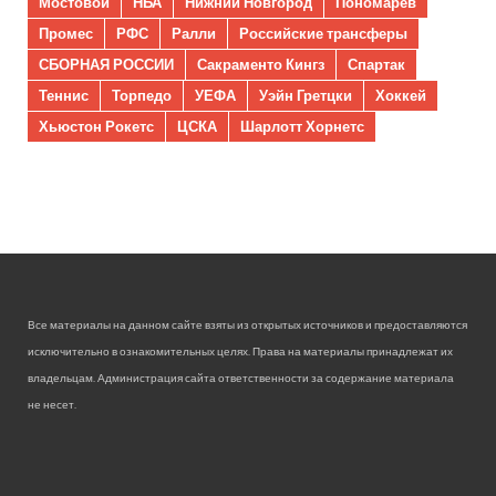
Мостовой
НБА
Нижний Новгород
Пономарев
Промес
РФС
Ралли
Российские трансферы
СБОРНАЯ РОССИИ
Сакраменто Кингз
Спартак
Теннис
Торпедо
УЕФА
Уэйн Гретцки
Хоккей
Хьюстон Рокетс
ЦСКА
Шарлотт Хорнетс
Все материалы на данном сайте взяты из открытых источников и предоставляются
исключительно в ознакомительных целях. Права на материалы принадлежат их
владельцам. Администрация сайта ответственности за содержание материала
не несет.