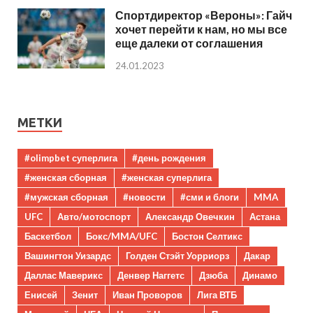
Спортдиректор «Вероны»: Гайч
хочет перейти к нам, но мы все
еще далеки от соглашения
24.01.2023
МЕТКИ
#olimpbet суперлига
#день рождения
#женская сборная
#женская суперлига
#мужская сборная
#новости
#сми и блоги
MMA
UFC
Авто/мотоспорт
Александр Овечкин
Астана
Баскетбол
Бокс/MMA/UFC
Бостон Селтикс
Вашингтон Уизардс
Голден Стэйт Уорриорз
Дакар
Даллас Маверикс
Денвер Наггетс
Дзюба
Динамо
Енисей
Зенит
Иван Проворов
Лига ВТБ