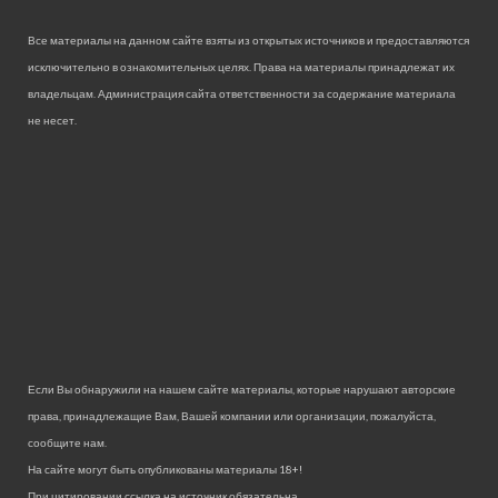
Все материалы на данном сайте взяты из открытых источников и предоставляются
исключительно в ознакомительных целях. Права на материалы принадлежат их
владельцам. Администрация сайта ответственности за содержание материала
не несет.
Если Вы обнаружили на нашем сайте материалы, которые нарушают авторские
права, принадлежащие Вам, Вашей компании или организации, пожалуйста,
сообщите нам.
На сайте могут быть опубликованы материалы 18+!
При цитировании ссылка на источник обязательна.