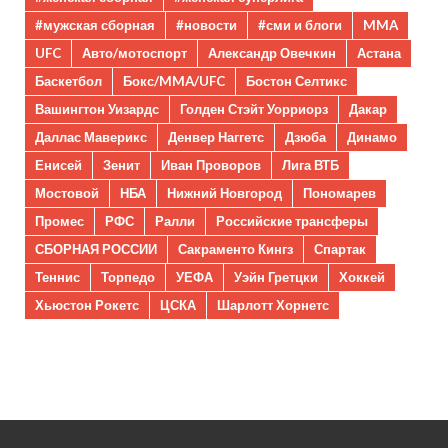
#мужская сборная
#новости
#сми и блоги
MMA
UFC
Авто/мотоспорт
Александр Овечкин
Астана
Баскетбол
Бокс/MMA/UFC
Бостон Селтикс
Вашингтон Уизардс
Голден Стэйт Уорриорз
Дакар
Даллас Маверикс
Денвер Наггетс
Дзюба
Динамо
Енисей
Зенит
Иван Проворов
Лига ВТБ
Мостовой
НБА
Нижний Новгород
Пономарев
Промес
РФС
Ралли
Российские трансферы
СБОРНАЯ РОССИИ
Сакраменто Кингз
Спартак
Теннис
Торпедо
УЕФА
Уэйн Гретцки
Хоккей
Хьюстон Рокетс
ЦСКА
Шарлотт Хорнетс