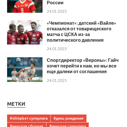
России
24.01.2023
«Чемпионат»: датский «Вайле»
отказался от товарищеского
матча с ЦСКА из-за
политического давления
24.01.2023
Спортдиректор «Вероны»: Гайч
хочет перейти к нам, но мы все
еще далеки от соглашения
24.01.2023
МЕТКИ
#olimpbet суперлига
#день рождения
#женская сборная
#женская суперлига