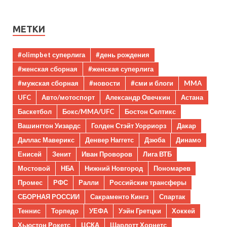
МЕТКИ
#olimpbet суперлига
#день рождения
#женская сборная
#женская суперлига
#мужская сборная
#новости
#сми и блоги
MMA
UFC
Авто/мотоспорт
Александр Овечкин
Астана
Баскетбол
Бокс/MMA/UFC
Бостон Селтикс
Вашингтон Уизардс
Голден Стэйт Уорриорз
Дакар
Даллас Маверикс
Денвер Наггетс
Дзюба
Динамо
Енисей
Зенит
Иван Проворов
Лига ВТБ
Мостовой
НБА
Нижний Новгород
Пономарев
Промес
РФС
Ралли
Российские трансферы
СБОРНАЯ РОССИИ
Сакраменто Кингз
Спартак
Теннис
Торпедо
УЕФА
Уэйн Гретцки
Хоккей
Хьюстон Рокетс
ЦСКА
Шарлотт Хорнетс