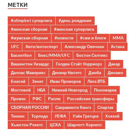
МЕТКИ
#olimpbet суперлига
#день рождения
#женская сборная
#женская суперлига
#мужская сборная
#новости
#сми и блоги
MMA
UFC
Авто/мотоспорт
Александр Овечкин
Астана
Баскетбол
Бокс/MMA/UFC
Бостон Селтикс
Вашингтон Уизардс
Голден Стэйт Уорриорз
Дакар
Даллас Маверикс
Денвер Наггетс
Дзюба
Динамо
Енисей
Зенит
Иван Проворов
Лига ВТБ
Мостовой
НБА
Нижний Новгород
Пономарев
Промес
РФС
Ралли
Российские трансферы
СБОРНАЯ РОССИИ
Сакраменто Кингз
Спартак
Теннис
Торпедо
УЕФА
Уэйн Гретцки
Хоккей
Хьюстон Рокетс
ЦСКА
Шарлотт Хорнетс