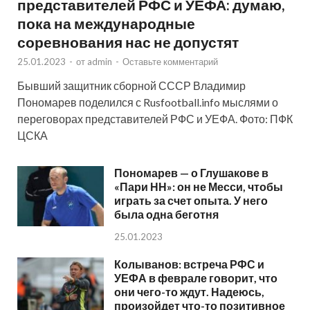
представителей РФС и УЕФА: думаю,
пока на международные
соревнования нас не допустят
25.01.2023
-
от
admin
-
Оставьте комментарий
Бывший защитник сборной СССР Владимир
Пономарев поделился с Rusfootball.info мыслями о
переговорах представителей РФС и УЕФА. Фото: ПФК
ЦСКА
Пономарев — о Глушакове в
«Пари НН»: он не Месси, чтобы
играть за счет опыта. У него
была одна беготня
25.01.2023
Колыванов: встреча РФС и
УЕФА в феврале говорит, что
они чего-то ждут. Надеюсь,
произойдет что-то позитивное