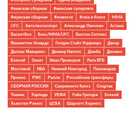
#женская сборная
#женская суперлига
#мужская сборная
#новости
#сми и блоги
MMA
UFC
Авто/мотоспорт
Александр Овечкин
Астана
Баскетбол
Бокс/MMA/UFC
Бостон Селтикс
Вашингтон Уизардс
Голден Стэйт Уорриорз
Дакар
Даллас Маверикс
Денвер Наггетс
Дзюба
Динамо
Енисей
Зенит
Иван Проворов
Лига ВТБ
Мостовой
НБА
Нижний Новгород
Пономарев
Промес
РФС
Ралли
Российские трансферы
СБОРНАЯ РОССИИ
Сакраменто Кингз
Спартак
Теннис
Торпедо
УЕФА
Уэйн Гретцки
Хоккей
Хьюстон Рокетс
ЦСКА
Шарлотт Хорнетс