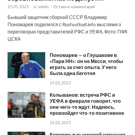
25.01.2023
-
от
admin
-
Оставьте комментарий
Бывший защитник сборной СССР Владимир
Пономарев поделился с Rusfootball.info мыслями о
переговорах представителей РФС и УЕФА. Фото: ПФК
ЦСКА
Пономарев — о Глушакове в
«Пари НН»: он не Месси, чтобы
играть за счет опыта. У него
была одна беготня
25.01.2023
Колыванов: встреча РФС и
УЕФА в феврале говорит, что
они чего-то ждут. Надеюсь,
произойдет что-то позитивное
25.01.2023
Кокорин: в нынешней ситуации