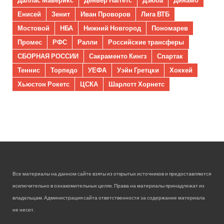
Енисей
Зенит
Иван Проворов
Лига ВТБ
Мостовой
НБА
Нижний Новгород
Пономарев
Промес
РФС
Ралли
Российские трансферы
СБОРНАЯ РОССИИ
Сакраменто Кингз
Спартак
Теннис
Торпедо
УЕФА
Уэйн Гретцки
Хоккей
Хьюстон Рокетс
ЦСКА
Шарлотт Хорнетс
Все материалы на данном сайте взяты из открытых источников и предоставляются
исключительно в ознакомительных целях. Права на материалы принадлежат их
владельцам. Администрация сайта ответственности за содержание материала
не несет.