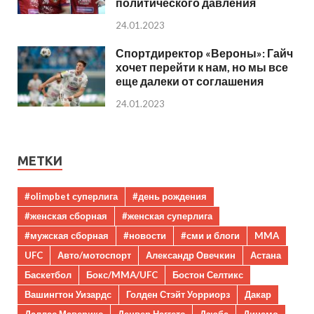
политического давления
24.01.2023
Спортдиректор «Вероны»: Гайч
хочет перейти к нам, но мы все
еще далеки от соглашения
24.01.2023
МЕТКИ
#olimpbet суперлига
#день рождения
#женская сборная
#женская суперлига
#мужская сборная
#новости
#сми и блоги
MMA
UFC
Авто/мотоспорт
Александр Овечкин
Астана
Баскетбол
Бокс/MMA/UFC
Бостон Селтикс
Вашингтон Уизардс
Голден Стэйт Уорриорз
Дакар
Даллас Маверикс
Денвер Наггетс
Дзюба
Динамо