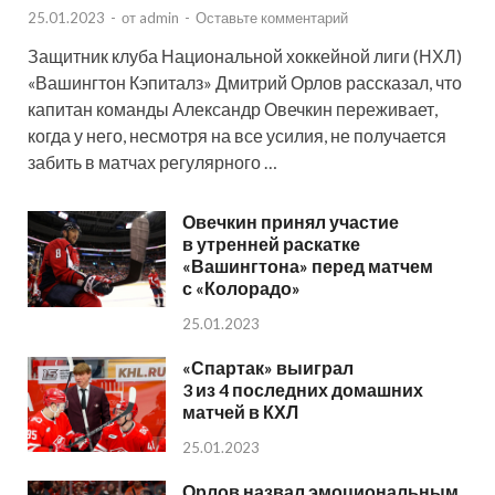
25.01.2023
-
от
admin
-
Оставьте комментарий
Защитник клуба Национальной хоккейной лиги (НХЛ)
«Вашингтон Кэпиталз» Дмитрий Орлов рассказал, что
капитан команды Александр Овечкин переживает,
когда у него, несмотря на все усилия, не получается
забить в матчах регулярного …
Овечкин принял участие
в утренней раскатке
«Вашингтона» перед матчем
с «Колорадо»
25.01.2023
«Спартак» выиграл
3 из 4 последних домашних
матчей в КХЛ
25.01.2023
Орлов назвал эмоциональным