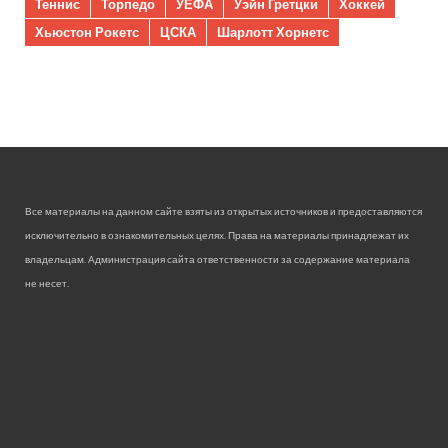
Теннис
Торпедо
УЕФА
Уэйн Гретцки
Хоккей
Хьюстон Рокетс
ЦСКА
Шарлотт Хорнетс
Все материалы на данном сайте взяты из открытых источников и предоставляются
исключительно в ознакомительных целях. Права на материалы принадлежат их
владельцам. Администрация сайта ответственности за содержание материала
не несет.