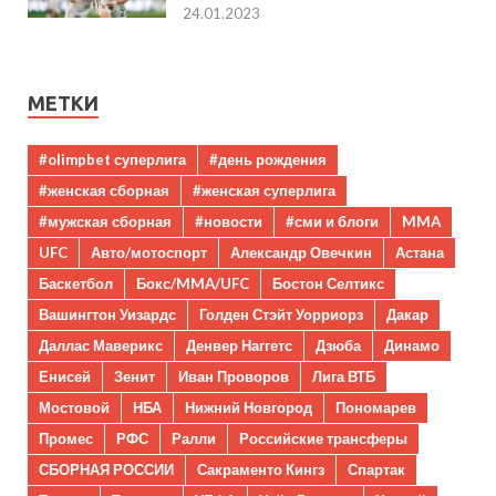
24.01.2023
МЕТКИ
#olimpbet суперлига
#день рождения
#женская сборная
#женская суперлига
#мужская сборная
#новости
#сми и блоги
MMA
UFC
Авто/мотоспорт
Александр Овечкин
Астана
Баскетбол
Бокс/MMA/UFC
Бостон Селтикс
Вашингтон Уизардс
Голден Стэйт Уорриорз
Дакар
Даллас Маверикс
Денвер Наггетс
Дзюба
Динамо
Енисей
Зенит
Иван Проворов
Лига ВТБ
Мостовой
НБА
Нижний Новгород
Пономарев
Промес
РФС
Ралли
Российские трансферы
СБОРНАЯ РОССИИ
Сакраменто Кингз
Спартак