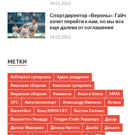
24.01.2023
Спортдиректор «Вероны»: Гайч
хочет перейти к нам, но мы все
еще далеки от соглашения
24.01.2023
МЕТКИ
#olimpbet суперлига
#день рождения
#женская сборная
#женская суперлига
#мужская сборная
#новости
#сми и блоги
MMA
UFC
Авто/мотоспорт
Александр Овечкин
Астана
Баскетбол
Бокс/MMA/UFC
Бостон Селтикс
Вашингтон Уизардс
Голден Стэйт Уорриорз
Дакар
Даллас Маверикс
Денвер Наггетс
Дзюба
Динамо