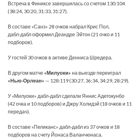
Встреча в Финиксе завершилась со счетом 130:104
(38:24, 30:20, 31:33, 31:27).
В составе «Санз» 28 очков набрал Крис Пол,
дабл‑дабл оформил Деандре Эйтон (21 очко и 11
подборов).
У гостей 30 очков в активе Денниса Шредера.
В другом матче
«Милуоки»
на выезде переиграл
«Нью‑Орлеан»
— 128:119 (30:27, 36:34, 34:29, 28:29).
У «Милуоки» дабл‑дабл сделали Яннис Адетокунбо
(42 очка и 10 подборов) и Джру Холидэй (18 очков и 11
передач).
В составе «Пеликанс» дабл‑дабл из 37 очков и 18
подборов на счету Йонаса Валанчюнаса.