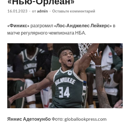
«Нью-Орлеан»
16.01.2023
-
от
admin
-
Оставьте комментарий
«Финикс»
разгромил
«Лос‑Анджелес Лейкерс»
в
матче регулярного чемпионата НБА.
Яннис Адетокунбо
Фото: globallookpress.com