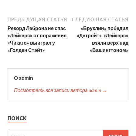
ПРЕДЫДУЩАЯ СТАТЬЯ
СЛЕДУЮЩАЯ СТАТЬЯ
Рекорд Леброна не спас
«Бруклин» победил
«Лейкерс» от поражения,
«Детройт», «Лейкерс»
«Чикаго» выиграл у
взяли верх над
«Голден Стэйт»
«Вашингтоном»
О admin
Посмотреть все записи автора admin →
ПОИСК