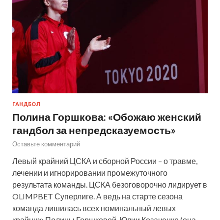
ГАНДБОЛ
Полина Горшкова: «Обожаю женский
гандбол за непредсказуемость»
Оставьте комментарий
Левый крайний ЦСКА и сборной России – о травме,
лечении и игнорировании промежуточного
результата команды. ЦСКА безоговорочно лидирует в
OLIMPBET Суперлиге. А ведь на старте сезона
команда лишилась всех номинальный левых
крайних: Полины Горшковой, Юлии Козаченко (она…