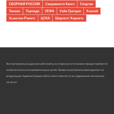
СБОРНАЯ РОССИИ
Сакраменто Кингз
Спартак
Теннис
Торпедо
УЕФА
Уэйн Гретцки
Хоккей
Хьюстон Рокетс
ЦСКА
Шарлотт Хорнетс
Все материалы на данном сайте взяты из открытых источников и предоставляются
исключительно в ознакомительных целях. Права на материалы принадлежат их
владельцам. Администрация сайта ответственности за содержание материала
не несет.