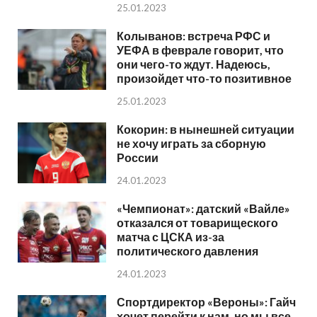
25.01.2023
Колыванов: встреча РФС и
УЕФА в феврале говорит, что
они чего-то ждут. Надеюсь,
произойдет что-то позитивное
25.01.2023
Кокорин: в нынешней ситуации
не хочу играть за сборную
России
24.01.2023
«Чемпионат»: датский «Вайле»
отказался от товарищеского
матча с ЦСКА из-за
политического давления
24.01.2023
Спортдиректор «Вероны»: Гайч
хочет перейти к нам, но мы все