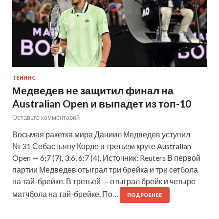
ТЕННИС
Медведев не защитил финал на
Australian Open и выпадет из топ-10
Оставьте комментарий
Восьмая ракетка мира Даниил Медведев уступил
№ 31 Себастьяну Корде в третьем круге Australian
Open — 6:7 (7), 3:6, 6:7 (4). Источник: Reuters В первой
партии Медведев отыграл три брейка и три сетбола
на тай-брейке. В третьей — отыграл брейк и четыре
матчбола на тай-брейке. По…
ПОДРОБНЕЕ