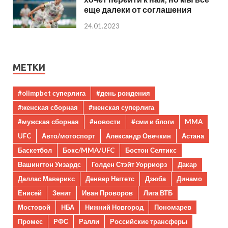
еще далеки от соглашения
24.01.2023
МЕТКИ
#olimpbet суперлига
#день рождения
#женская сборная
#женская суперлига
#мужская сборная
#новости
#сми и блоги
MMA
UFC
Авто/мотоспорт
Александр Овечкин
Астана
Баскетбол
Бокс/MMA/UFC
Бостон Селтикс
Вашингтон Уизардс
Голден Стэйт Уорриорз
Дакар
Даллас Маверикс
Денвер Наггетс
Дзюба
Динамо
Енисей
Зенит
Иван Проворов
Лига ВТБ
Мостовой
НБА
Нижний Новгород
Пономарев
Промес
РФС
Ралли
Российские трансферы