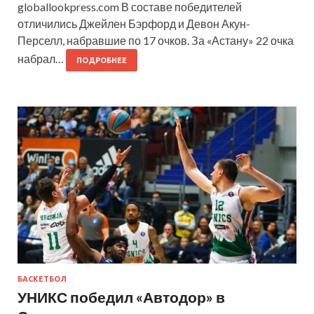
globallookpress.com В составе победителей
отличились Джейлен Бэрфорд и Девон Акун-
Перселл, набравшие по 17 очков. За «Астану» 22 очка
набрал…
ПОДРОБНЕЕ
БАСКЕТБОЛ
УНИКС победил «Автодор» в