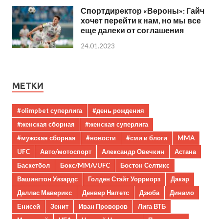
Спортдиректор «Вероны»: Гайч
хочет перейти к нам, но мы все
еще далеки от соглашения
24.01.2023
МЕТКИ
#olimpbet суперлига
#день рождения
#женская сборная
#женская суперлига
#мужская сборная
#новости
#сми и блоги
MMA
UFC
Авто/мотоспорт
Александр Овечкин
Астана
Баскетбол
Бокс/MMA/UFC
Бостон Селтикс
Вашингтон Уизардс
Голден Стэйт Уорриорз
Дакар
Даллас Маверикс
Денвер Наггетс
Дзюба
Динамо
Енисей
Зенит
Иван Проворов
Лига ВТБ