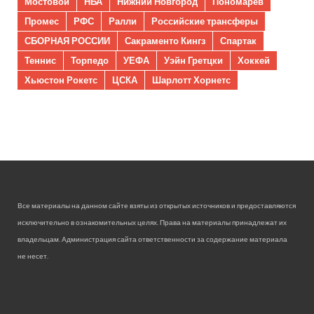
Мостовой
НБА
Нижний Новгород
Пономарев
Промес
РФС
Ралли
Российские трансферы
СБОРНАЯ РОССИИ
Сакраменто Кингз
Спартак
Теннис
Торпедо
УЕФА
Уэйн Гретцки
Хоккей
Хьюстон Рокетс
ЦСКА
Шарлотт Хорнетс
Все материалы на данном сайте взяты из открытых источников и предоставляются
исключительно в ознакомительных целях. Права на материалы принадлежат их
владельцам. Администрация сайта ответственности за содержание материала
не несет.