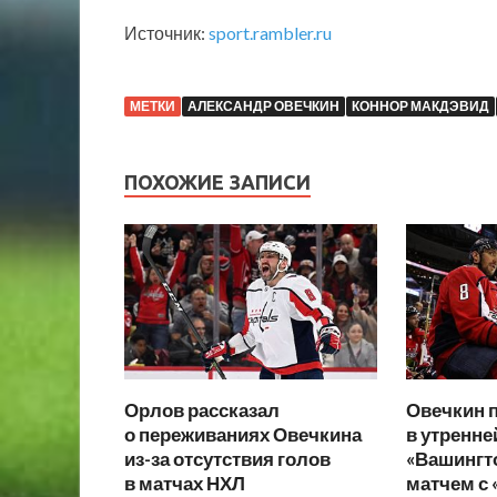
Источник:
sport.rambler.ru
МЕТКИ
АЛЕКСАНДР ОВЕЧКИН
КОННОР МАКДЭВИД
ПОХОЖИЕ ЗАПИСИ
Орлов рассказал
Овечкин 
о переживаниях Овечкина
в утренне
из-за отсутствия голов
«Вашингт
в матчах НХЛ
матчем с 