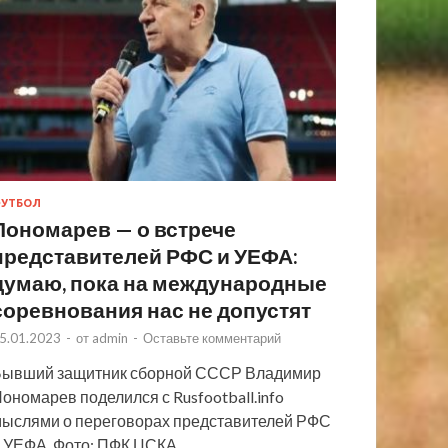
УТБОЛ
Пономарев — о встрече
представителей РФС и УЕФА:
думаю, пока на международные
соревнования нас не допустят
5.01.2023
-
от
admin
-
Оставьте комментарий
ывший защитник сборной СССР Владимир
ономарев поделился с Rusfootball.info
ыслями о переговорах представителей РФС
 УЕФА. Фото: ПФК ЦСКА