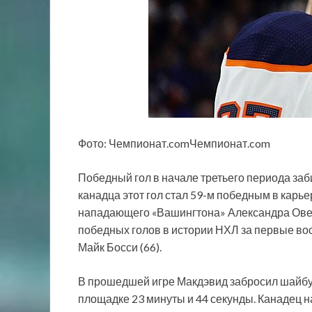
Фото: Чемпионат.comЧемпионат.com
Победный гол в начале третьего периода за
канадца этот гол стал 59-м победным в карь
нападающего «Вашингтона» Александра Овеч
победных голов в истории НХЛ за первые вос
Майк Босси (66).
В прошедшей игре Макдэвид забросил шайбу 
площадке 23 минуты и 44 секунды. Канадец н