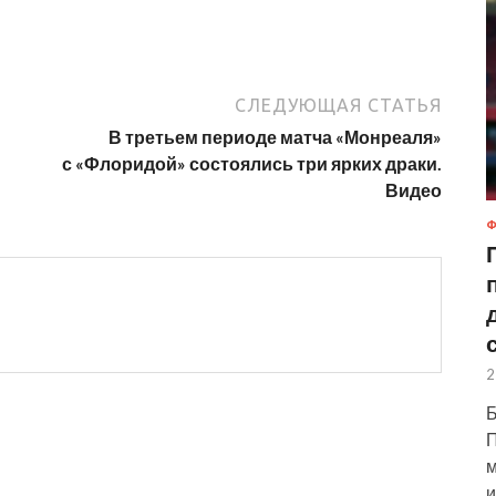
СЛЕДУЮЩАЯ СТАТЬЯ
В третьем периоде матча «Монреаля»
с «Флоридой» состоялись три ярких драки.
Видео
Ф
2
Б
П
м
и