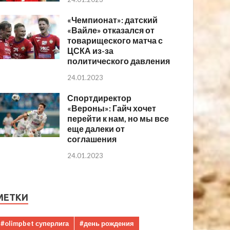
«Чемпионат»: датский
«Вайле» отказался от
товарищеского матча с
ЦСКА из-за
политического давления
24.01.2023
Спортдиректор
«Вероны»: Гайч хочет
перейти к нам, но мы все
еще далеки от
соглашения
24.01.2023
МЕТКИ
#olimpbet суперлига
#день рождения