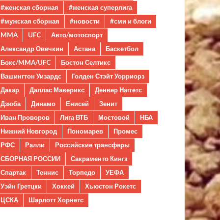
#женская сборная
#женская суперлига
#мужская сборная
#новости
#сми и блоги
MMA
UFC
Авто/мотоспорт
Александр Овечкин
Астана
Баскетбол
Бокс/MMA/UFC
Бостон Селтикс
Вашингтон Уизардс
Голден Стэйт Уорриорз
Дакар
Даллас Маверикс
Денвер Наггетс
Дзюба
Динамо
Енисей
Зенит
Иван Проворов
Лига ВТБ
Мостовой
НБА
Нижний Новгород
Пономарев
Промес
РФС
Ралли
Российские трансферы
СБОРНАЯ РОССИИ
Сакраменто Кингз
Спартак
Теннис
Торпедо
УЕФА
Уэйн Гретцки
Хоккей
Хьюстон Рокетс
ЦСКА
Шарлотт Хорнетс