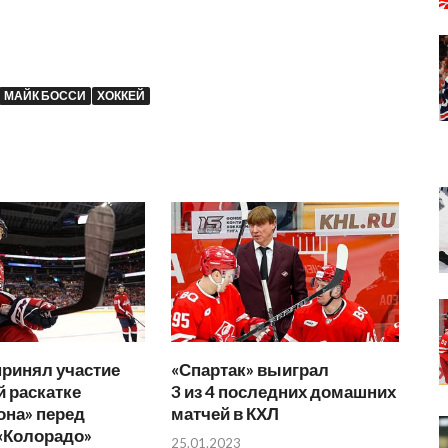
МАЙК БОССИ
ХОККЕЙ
принял участие
«Спартак» выиграл
й раскатке
3 из 4 последних домашних
она» перед
матчей в КХЛ
«Колорадо»
25.01.2023