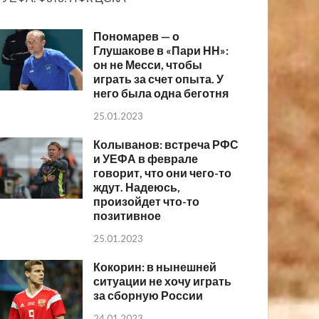
Пономарев — о
Глушакове в «Пари НН»:
он не Месси, чтобы
играть за счет опыта. У
него была одна беготня
25.01.2023
Колыванов: встреча РФС
и УЕФА в феврале
говорит, что они чего-то
ждут. Надеюсь,
произойдет что-то
позитивное
25.01.2023
Кокорин: в нынешней
ситуации не хочу играть
за сборную России
24.01.2023