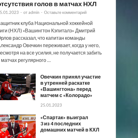
отсутствия голов в матчах НХЛ
5.01.2023
-
от
admin
-
Оставьте комментарий
ащитник клуба Национальной хоккейной
иги (НХЛ) «Вашингтон Кэпиталз» Дмитрий
рлов рассказал, что капитан команды
лександр Овечкин переживает, когда у него,
есмотря на все усилия, не получается забить
 матчах регулярного …
Овечкин принял участие
в утренней раскатке
«Вашингтона» перед
матчем с «Колорадо»
25.01.2023
«Спартак» выиграл
3 из 4 последних
домашних матчей в КХЛ