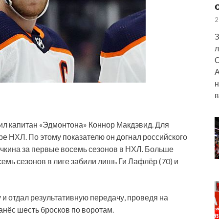
2
З
л
О
А
н
в
бил капитан «Эдмонтона» Коннор Макдэвид. Для
ере НХЛ. По этому показателю он догнал российского
кина за первые восемь сезонов в НХЛ. Больше
емь сезонов в лиге забили лишь Ги Лафлёр (70) и
и отдал результативную передачу, проведя на
анёс шесть бросков по воротам.