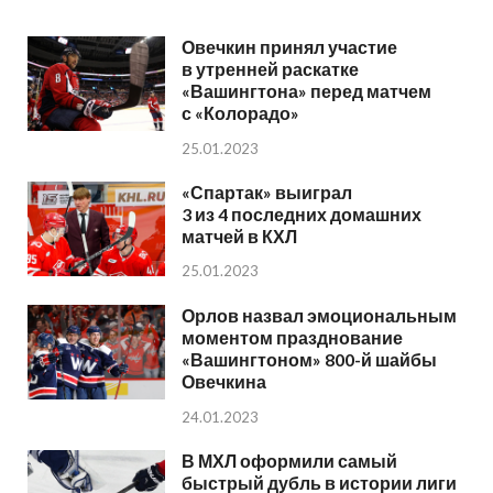
Овечкин принял участие
в утренней раскатке
«Вашингтона» перед матчем
с «Колорадо»
25.01.2023
«Спартак» выиграл
3 из 4 последних домашних
матчей в КХЛ
25.01.2023
Орлов назвал эмоциональным
моментом празднование
«Вашингтоном» 800-й шайбы
Овечкина
24.01.2023
В МХЛ оформили самый
быстрый дубль в истории лиги