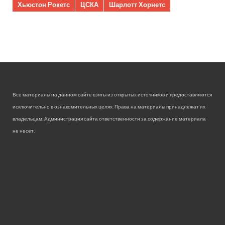
Хьюстон Рокетс
ЦСКА
Шарлотт Хорнетс
Все материалы на данном сайте взяты из открытых источников и предоставляются
исключительно в ознакомительных целях. Права на материалы принадлежат их
владельцам. Администрация сайта ответственности за содержание материала
не несет.