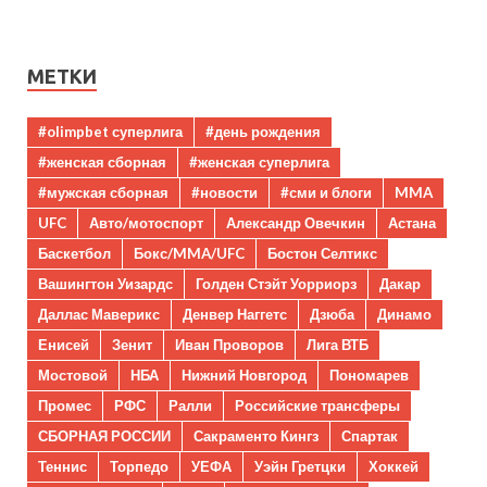
МЕТКИ
#olimpbet суперлига
#день рождения
#женская сборная
#женская суперлига
#мужская сборная
#новости
#сми и блоги
MMA
UFC
Авто/мотоспорт
Александр Овечкин
Астана
Баскетбол
Бокс/MMA/UFC
Бостон Селтикс
Вашингтон Уизардс
Голден Стэйт Уорриорз
Дакар
Даллас Маверикс
Денвер Наггетс
Дзюба
Динамо
Енисей
Зенит
Иван Проворов
Лига ВТБ
Мостовой
НБА
Нижний Новгород
Пономарев
Промес
РФС
Ралли
Российские трансферы
СБОРНАЯ РОССИИ
Сакраменто Кингз
Спартак
Теннис
Торпедо
УЕФА
Уэйн Гретцки
Хоккей