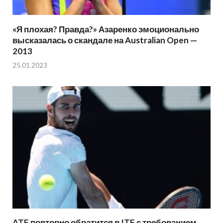
«Я плохая? Правда?» Азаренко эмоционально
высказалась о скандале на Australian Open —
2013
25.01.2023
ATF повторно обратится в ITF с требованием