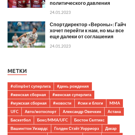
политического давления
24.01.2023
Спортдиректор «Вероны»: Гайч
хочет перейти к нам, но мы все
еще далеки от соглашения
24.01.2023
МЕТКИ
#olimpbet суперлига
#день рождения
#женская сборная
#женская суперлига
#мужская сборная
#новости
#сми и блоги
MMA
UFC
Авто/мотоспорт
Александр Овечкин
Астана
Баскетбол
Бокс/MMA/UFC
Бостон Селтикс
Вашингтон Уизардс
Голден Стэйт Уорриорз
Дакар