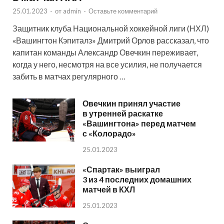
25.01.2023
-
от
admin
-
Оставьте комментарий
Защитник клуба Национальной хоккейной лиги (НХЛ)
«Вашингтон Кэпиталз» Дмитрий Орлов рассказал, что
капитан команды Александр Овечкин переживает,
когда у него, несмотря на все усилия, не получается
забить в матчах регулярного …
Овечкин принял участие
в утренней раскатке
«Вашингтона» перед матчем
с «Колорадо»
25.01.2023
«Спартак» выиграл
3 из 4 последних домашних
матчей в КХЛ
25.01.2023