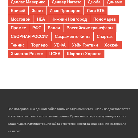
Даллас Маверикс
Денвер Наггетс
Дзюба
Динамо
Енисей
Зенит
Иван Проворов
Лига ВТБ
Мостовой
НБА
Нижний Новгород
Пономарев
Промес
РФС
Ралли
Российские трансферы
СБОРНАЯ РОССИИ
Сакраменто Кингз
Спартак
Теннис
Торпедо
УЕФА
Уэйн Гретцки
Хоккей
Хьюстон Рокетс
ЦСКА
Шарлотт Хорнетс
Все материалы на данном сайте взяты из открытых источников и предоставляются
исключительно в ознакомительных целях. Права на материалы принадлежат их
владельцам. Администрация сайта ответственности за содержание материала
не несет.