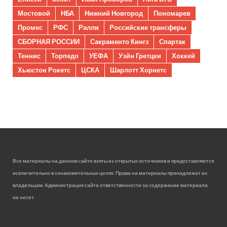
Мостовой
НБА
Нижний Новгород
Пономарев
Промес
РФС
Ралли
Российские трансферы
СБОРНАЯ РОССИИ
Сакраменто Кингз
Спартак
Теннис
Торпедо
УЕФА
Уэйн Гретцки
Хоккей
Хьюстон Рокетс
ЦСКА
Шарлотт Хорнетс
Все материалы на данном сайте взяты из открытых источников и предоставляются
исключительно в ознакомительных целях. Права на материалы принадлежат их
владельцам. Администрация сайта ответственности за содержание материала
не несет.