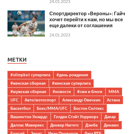
24.01.2023
Спортдиректор «Вероны»: Гайч
хочет перейти к нам, но мы все
еще далеки от соглашения
24.01.2023
МЕТКИ
#olimpbet суперлига
#день рождения
#женская сборная
#женская суперлига
#мужская сборная
#новости
#сми и блоги
MMA
UFC
Авто/мотоспорт
Александр Овечкин
Астана
Баскетбол
Бокс/MMA/UFC
Бостон Селтикс
Вашингтон Уизардс
Голден Стэйт Уорриорз
Дакар
Даллас Маверикс
Денвер Наггетс
Дзюба
Динамо
Енисей
Зенит
Иван Проворов
Лига ВТБ