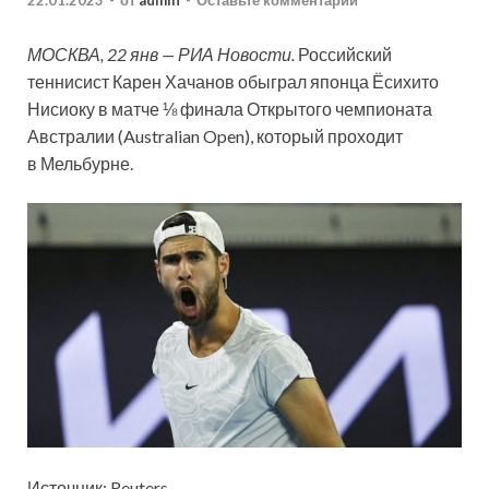
22.01.2023
-
от
admin
-
Оставьте комментарий
МОСКВА, 22 янв — РИА Новости.
Российский
теннисист Карен Хачанов обыграл японца Ёсихито
Нисиоку в матче ⅛ финала Открытого чемпионата
Австралии (Australian Open), который проходит
в Мельбурне.
Источник: Reuters