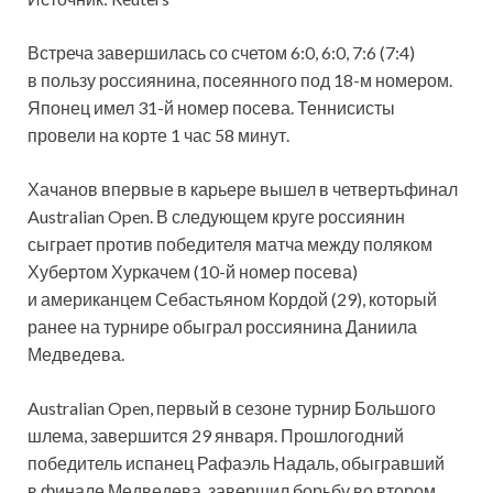
Встреча завершилась со счетом 6:0, 6:0, 7:6 (7:4)
в пользу россиянина,
посеянного под 18-м номером.
Японец имел 31-й номер посева. Теннисисты
провели на корте 1 час 58 минут.
Хачанов впервые в карьере вышел в четвертьфинал
Australian Open. В следующем круге россиянин
сыграет против победителя матча между поляком
Хубертом Хуркачем (10-й номер посева)
и американцем Себастьяном Кордой (29), который
ранее на турнире обыграл россиянина Даниила
Медведева.
Australian Open, первый в сезоне турнир Большого
шлема, завершится 29 января. Прошлогодний
победитель испанец Рафаэль Надаль, обыгравший
в финале Медведева, завершил борьбу во втором