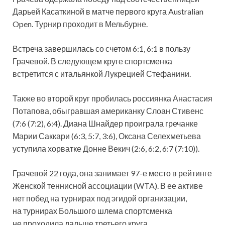
Дарьей Касаткиной в матче первого круга Australian
Open. Турнир проходит в
Мельбурне.
Встреча завершилась со счетом 6:1, 6:1 в пользу
Грачевой. В следующем круге спортсменка
встретится с итальянкой Лукрецией Стефанини.
Также во второй круг пробилась россиянка Анастасия
Потапова, обыгравшая американку Слоан Стивенс
(7:6 (7:2), 6:4). Диана Шнайдер проиграла гречанке
Марии Саккари (6:3, 5:7, 3:6), Оксана Селехметьева
уступила хорватке Донне Векич (2:6, 6:2, 6:7 (7:10)).
Грачевой 22 года, она занимает 97-е место в рейтинге
Женской теннисной ассоциации (WTA). В ее активе
нет побед на турнирах под эгидой организации,
на турнирах Большого шлема спортсменка
не проходила дальше третьего круга.