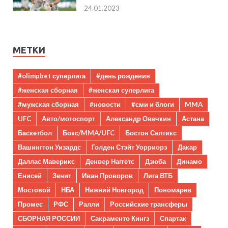
24.01.2023
МЕТКИ
#olimpbet суперлига
#день рождения
#женская сборная
#женская суперлига
#мужская сборная
#новости
#сми и блоги
MMA
UFC
Авто/мотоспорт
Александр Овечкин
Астана
Баскетбол
Бокс/MMA/UFC
Бостон Селтикс
Вашингтон Уизардс
Голден Стэйт Уорриорз
Дакар
Даллас Маверикс
Денвер Наггетс
Дзюба
Динамо
Енисей
Зенит
Иван Проворов
Лига ВТБ
Мостовой
НБА
Нижний Новгород
Пономарев
Промес
РФС
Ралли
Российские трансферы
СБОРНАЯ РОССИИ
Сакраменто Кингз
Спартак