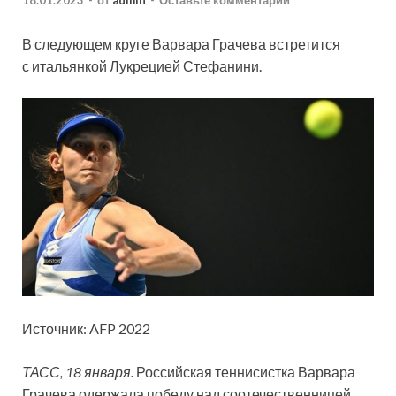
18.01.2023
-
от
admin
-
Оставьте комментарий
В следующем круге Варвара Грачева встретится
с итальянкой Лукрецией Стефанини.
Источник: AFP 2022
ТАСС, 18 января.
Российская теннисистка Варвара
Грачева одержала победу над соотечественницей