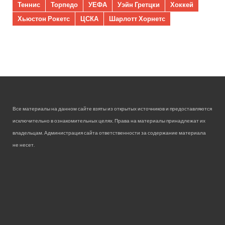
Теннис
Торпедо
УЕФА
Уэйн Гретцки
Хоккей
Хьюстон Рокетс
ЦСКА
Шарлотт Хорнетс
Все материалы на данном сайте взяты из открытых источников и предоставляются
исключительно в ознакомительных целях. Права на материалы принадлежат их
владельцам. Администрация сайта ответственности за содержание материала
не несет.