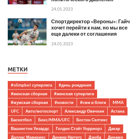
24.01.2023
Спортдиректор «Вероны»: Гайч
хочет перейти к нам, но мы все
еще далеки от соглашения
24.01.2023
МЕТКИ
#olimpbet суперлига
#день рождения
#женская сборная
#женская суперлига
#мужская сборная
#новости
#сми и блоги
MMA
UFC
Авто/мотоспорт
Александр Овечкин
Астана
Баскетбол
Бокс/MMA/UFC
Бостон Селтикс
Вашингтон Уизардс
Голден Стэйт Уорриорз
Дакар
Даллас Маверикс
Денвер Наггетс
Дзюба
Динамо