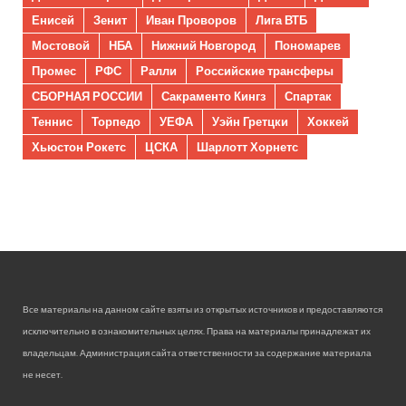
Енисей
Зенит
Иван Проворов
Лига ВТБ
Мостовой
НБА
Нижний Новгород
Пономарев
Промес
РФС
Ралли
Российские трансферы
СБОРНАЯ РОССИИ
Сакраменто Кингз
Спартак
Теннис
Торпедо
УЕФА
Уэйн Гретцки
Хоккей
Хьюстон Рокетс
ЦСКА
Шарлотт Хорнетс
Все материалы на данном сайте взяты из открытых источников и предоставляются
исключительно в ознакомительных целях. Права на материалы принадлежат их
владельцам. Администрация сайта ответственности за содержание материала
не несет.