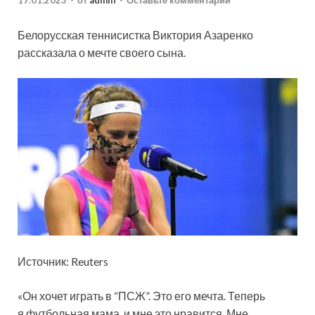
17.01.2023
-
от
admin
-
Оставьте комментарий
Белорусская теннисистка Виктория Азаренко
рассказала о мечте своего сына.
Источник: Reuters
«Он хочет играть в “ПСЖ”. Это его мечта. Теперь
я футбольная мама, и мне это нравится. Мне