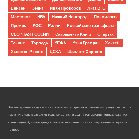
Енисей
Зенит
Иван Проворов
Лига ВТБ
Мостовой
НБА
Нижний Новгород
Пономарев
Промес
РФС
Ралли
Российские трансферы
СБОРНАЯ РОССИИ
Сакраменто Кингз
Спартак
Теннис
Торпедо
УЕФА
Уэйн Гретцки
Хоккей
Хьюстон Рокетс
ЦСКА
Шарлотт Хорнетс
Все материалы на данном сайте взяты из открытых источников и предоставляются
исключительно в ознакомительных целях. Права на материалы принадлежат их
владельцам. Администрация сайта ответственности за содержание материала
не несет.