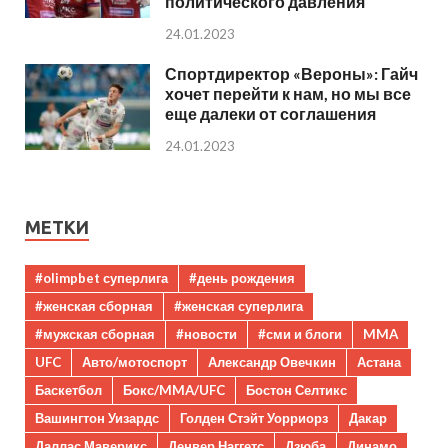
политического давления
24.01.2023
Спортдиректор «Вероны»: Гайч
хочет перейти к нам, но мы все
еще далеки от соглашения
24.01.2023
МЕТКИ
#olimpbet суперлига
#день рождения
#женская сборная
#женская суперлига
#мужская сборная
#новости
#сми и блоги
MMA
UFC
Авто/мотоспорт
Александр Овечкин
Астана
Баскетбол
Бокс/MMA/UFC
Бостон Селтикс
Вашингтон Уизардс
Голден Стэйт Уорриорз
Дакар
Даллас Маверикс
Денвер Наггетс
Дзюба
Динамо