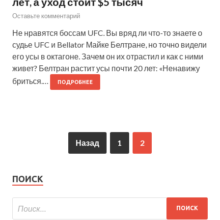
лет, а уход стоит $5 тысяч
Оставьте комментарий
Не нравятся боссам UFC. Вы вряд ли что-то знаете о
судье UFC и Bellator Майке Белтране, но точно видели
его усы в октагоне. Зачем он их отрастил и как с ними
живет? Белтран растит усы почти 20 лет: «Ненавижу
бриться.…
ПОДРОБНЕЕ
Назад
1
2
ПОИСК