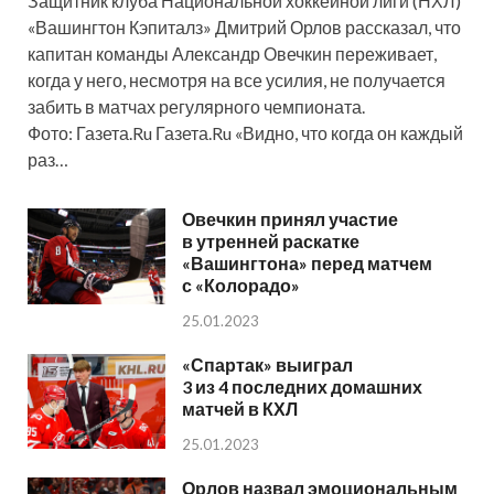
Защитник клуба Национальной хоккейной лиги (НХЛ)
«Вашингтон Кэпиталз» Дмитрий Орлов рассказал, что
капитан команды Александр Овечкин переживает,
когда у него, несмотря на все усилия, не получается
забить в матчах регулярного чемпионата.
Фото: Газета.Ru Газета.Ru «Видно, что когда он каждый
раз…
Овечкин принял участие
в утренней раскатке
«Вашингтона» перед матчем
с «Колорадо»
25.01.2023
«Спартак» выиграл
3 из 4 последних домашних
матчей в КХЛ
25.01.2023
Орлов назвал эмоциональным