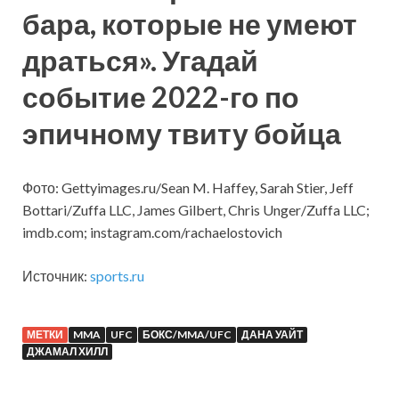
бара, которые не умеют
драться». Угадай
событие 2022-го по
эпичному твиту бойца
Фото: Gettyimages.ru/Sean M. Haffey, Sarah Stier, Jeff
Bottari/Zuffa LLC, James Gilbert, Chris Unger/Zuffa LLC;
imdb.com; instagram.com/rachaelostovich
Источник:
sports.ru
МЕТКИ
MMA
UFC
БОКС/MMA/UFC
ДАНА УАЙТ
ДЖАМАЛ ХИЛЛ