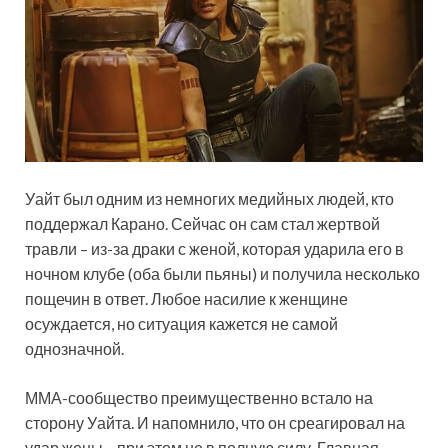
Уайт был одним из немногих медийных людей, кто
поддержал Карано. Сейчас он сам стал жертвой
травли – из-за драки с женой, которая ударила его в
ночном клубе (оба были пьяны) и получила несколько
пощечин в ответ. Любое насилие к женщине
осуждается, но ситуация кажется не самой
однозначной.
ММА-сообщество преимущественно встало на
сторону Уайта. И напомнило, что он среагировал на
удар жены – при этом не в полную силу. Главная