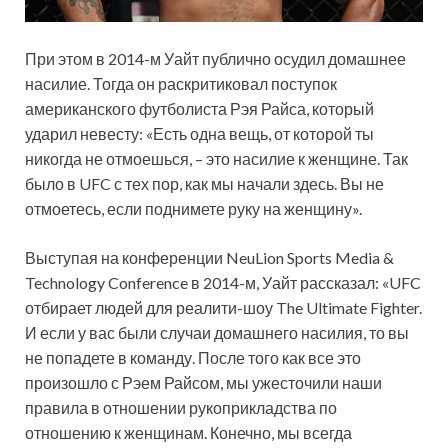
При этом в 2014-м Уайт публично осудил домашнее
насилие. Тогда он раскритиковал поступок
американского футболиста Рэя Райса, который
ударил невесту: «Есть одна вещь, от которой ты
никогда не отмоешься, – это насилие к женщине. Так
было в UFC с тех пор, как мы начали здесь. Вы не
отмоетесь, если поднимете руку на женщину».
Выступая на конференции NeuLion Sports Media &
Technology Conference в 2014-м, Уайт рассказал: «UFC
отбирает людей для реалити-шоу The Ultimate Fighter.
И если у вас были случаи домашнего насилия, то вы
не попадете в команду. После того как все это
произошло с Рэем Райсом, мы ужесточили наши
правила в отношении рукоприкладства по
отношению к женщинам. Конечно, мы всегда