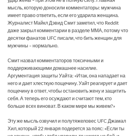
мысль, которую доносили комментаторы: мужчина
имеет право ответить, если его ударила женщина.
Журналист Майкл Дэвид Смит заметил, что Reddit
даже закрыл комментарии в разделе ММА, потому что
десятки фанатов UFC писали, что бить женщин для
мужчины – нормально.
Смит назвал комментаторов токсичными и
поддерживающими домашнее насилие.
Аргументация защиты Уайта: «Итак, она нападает на
него и дает хлесткую пощечину. Уайт реагирует и дает
пощечину в ответ, чтобы остановить жену и защитить
себя. А теперь его осуждают и считают тем, кто
больше всех виноват. В каком мире мы живем?»
Эту же мысль озвучил и полутяжеловес UFC Джамал
Хил, который 22 января подерется за пояс: «Если ты
не хочешь, чтобы тебя ударили, то никого не бей, и