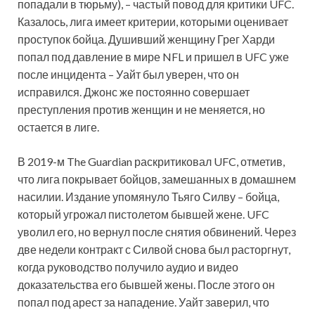
попадали в тюрьму), – частый повод для критики UFC.
Казалось, лига имеет критерии, которыми оценивает
проступок бойца. Душивший женщину Грег Харди
попал под давление в мире NFL и пришел в UFC уже
после инцидента – Уайт был уверен, что он
исправился. Джонс же постоянно совершает
преступления против женщин и не меняется, но
остается в лиге.
В 2019-м The Guardian раскритиковал UFC, отметив,
что лига покрывает бойцов, замешанных в домашнем
насилии. Издание упомянуло Тьяго Силву – бойца,
который угрожал пистолетом бывшей жене. UFC
уволил его, но вернул после снятия обвинений. Через
две недели контракт с Силвой снова был расторгнут,
когда руководство получило аудио и видео
доказательства его бывшей жены. После этого он
попал под арест за нападение. Уайт заверил, что