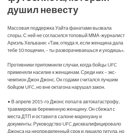
душил невесту
Массовая поддержка Уайта фанатами вызвала
споры. С ней не согласился топовый ММА-журналист
Ариэль Хельвани: «Там, откуда я, если женщина дала
тебе 10 пощечин, – ты разворачиваешься и уходишь».
Противники припомнили случаи, когда бойцы UFC
применяли насилие к женщинам. Среди них – экс-
чемпион Джон Джонс. Он годами считался лучшим
бойцом UFC, но вне октагона нарушал закон.
• В апреле 2015-го Джонс попал в автокатастрофу,
травмировав беременную женщину. Он сбежал с
места ДТП и оставил в салоне марихуану и
документы. Руководство UFC дисквалифицировало
Джонса на неопределенный срок и лишило титула, но