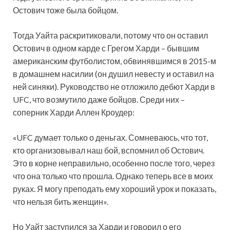
Остович тоже была бойцом.
Тогда Уайта раскритиковали, потому что он оставил
Остович в одном карде с Грегом Харди – бывшим
американским футболистом, обвинявшимся в 2015-м
в домашнем насилии (он душил невесту и оставил на
ней синяки). Руководство не отложило дебют Харди в
UFC, что возмутило даже бойцов. Среди них –
соперник Харди Аллен Кроудер:
«UFC думает только о деньгах. Сомневаюсь, что тот,
кто организовывал наш бой, вспомнил об Остович.
Это в корне неправильно, особенно после того, через
что она только что прошла. Однако теперь все в моих
руках. Я могу преподать ему хороший урок и показать,
что нельзя бить женщин».
Но Уайт заступился за Харди и говорил о его