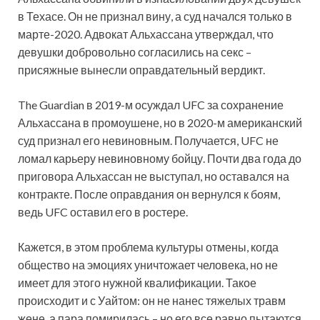
в Техасе. Он не признал вину, а суд начался только в
марте-2020. Адвокат Альхассана утверждал, что
девушки добровольно согласились на секс –
присяжные вынесли оправдательный вердикт.
The Guardian в 2019-м осуждал UFC за сохранение
Альхассана в промоушене, но в 2020-м американский
суд признал его невиновным. Получается, UFC не
ломал карьеру невиновному бойцу. Почти два года до
приговора Альхассан не выступал, но оставался на
контракте. После оправдания он вернулся к боям,
ведь UFC оставил его в ростере.
Кажется, в этом проблема культуры отмены, когда
общество на эмоциях уничтожает человека, но не
имеет для этого нужной квалификации. Такое
происходит и с Уайтом: он не нанес тяжелых травм
жене, а пара помирилась – но его все равно пытаются