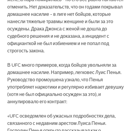
отменить. Нет доказательств, что он годами покрывал
домашнее насилие – в лиге нет бойцов, которые
нанесли тяжелые травмы женщине и были за это
осуждены. Драка Джонса с женой не дошла до
судебного решения и не доказана, а инцидент с
официанткой не был избиением и не попал под
строгость закона.
В UFC много примеров, когда бойцов увольняли за
домашнее насилие. Например, легковес Луис Пенья.
Руководство промоушена узнало, что Пенья
употребляет наркотики и регулярно избивает девушку
(хотя не был официально осужден за это), и
аннулировало его контракт:
«UFC осведомлен об ужасных подробностях дела,
связанного с недавним арестом Луиса Пеньи.
Господин Пенья открыто рассказывал как о