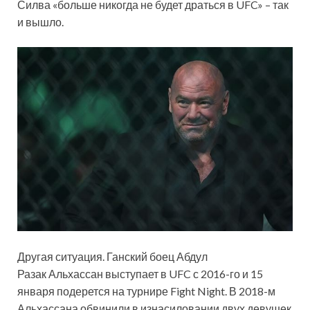
Силва «больше никогда не будет драться в UFC» – так
и вышло.
Другая ситуация. Ганский боец Абдул
Разак Альхассан выступает в UFC с 2016-го и 15
января подерется на турнире Fight Night. В 2018-м
Альхассана обвинили в изнасиловании двух девушек