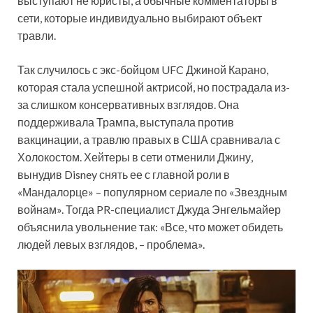
выступают не юристы, а обычные комментаторы в
сети, которые индивидуально выбирают объект
травли.
Так случилось с экс-бойцом UFC Джиной Карано,
которая стала успешной актрисой, но пострадала из-
за слишком консервативных взглядов. Она
поддерживала Трампа, выступала против
вакцинации, а травлю правых в США сравнивала с
Холокостом. Хейтеры в сети отменили Джину,
вынудив Disney снять ее с главной роли в
«Мандалорце» – популярном сериале по «Звездным
войнам». Тогда PR-специалист Джуда Энгельмайер
объяснила увольнение так: «Все, что может обидеть
людей левых взглядов, – проблема».