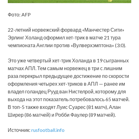
Фото: AFP
22-летний норвежский форвард «Манчестер Сити»
Эрлинг Холанд оформил хет-трик в матче 21 тура
чемпионата Англии против «Вулверхэмптона» (3:0).
Это уже четвертый хет-трик Холанда в 19 сыгранных
матчах АПЛ. Тем самым норвежец в три с лишним
раза перекрыл предыдущее достижение по скорости
оформления четырех хет-триков в АПЛ — ранее им
владел голандец Рууд ван Нистелрой, которому для
выхода на этот показатель потребовалось 65 матчей.
В топ-5 также входят Луис Суарес (81 матч), Алан
Ширер (86 матчей) и Робби Фаулер (89 матчей).
Источник:
rusfootball.info