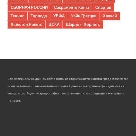
СБОРНАЯ РОССИИ
Сакраменто Кингз
Спартак
Теннис
Торпедо
УЕФА
Уэйн Гретцки
Хоккей
Хьюстон Рокетс
ЦСКА
Шарлотт Хорнетс
Все материалы на данном сайте взяты из открытых источников и предоставляются
исключительно в ознакомительных целях. Права на материалы принадлежат их
владельцам. Администрация сайта ответственности за содержание материала
не несет.