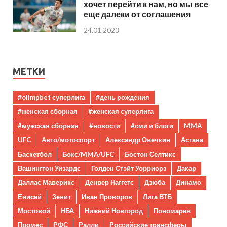
хочет перейти к нам, но мы все
еще далеки от соглашения
24.01.2023
МЕТКИ
#olimpbet суперлига
#день рождения
#женская сборная
#женская суперлига
#мужская сборная
#новости
#сми и блоги
MMA
UFC
Авто/мотоспорт
Александр Овечкин
Астана
Баскетбол
Бокс/MMA/UFC
Бостон Селтикс
Вашингтон Уизардс
Голден Стэйт Уорриорз
Дакар
Даллас Маверикс
Денвер Наггетс
Дзюба
Динамо
Енисей
Зенит
Иван Проворов
Лига ВТБ
Мостовой
НБА
Нижний Новгород
Пономарев
Промес
РФС
Ралли
Российские трансферы