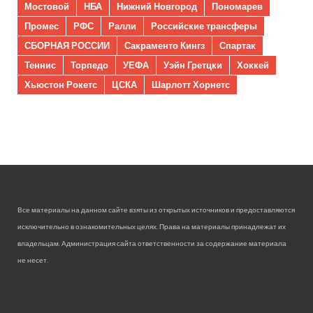
Мостовой
НБА
Нижний Новгород
Пономарев
Промес
РФС
Ралли
Российские трансферы
СБОРНАЯ РОССИИ
Сакраменто Кингз
Спартак
Теннис
Торпедо
УЕФА
Уэйн Гретцки
Хоккей
Хьюстон Рокетс
ЦСКА
Шарлотт Хорнетс
Все материалы на данном сайте взяты из открытых источников и предоставляются
исключительно в ознакомительных целях. Права на материалы принадлежат их
владельцам. Администрация сайта ответственности за содержание материала
не несет.