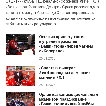
Защитник клуба Национальной хоккейной лиги (НХЛ)
«Вашингтон Кэпиталз» Дмитрий Орлов рассказал, что
капитан команды Александр Овечкин переживает,
когда у него, несмотря на все усилия, не получается
забить в матчах регулярного …
Овечкин принял участие
в утренней раскатке
«Вашингтона» перед матчем
с «Колорадо»
25.01.2023
«Спартак» выиграл
3 из 4 последних домашних
матчей в КХЛ
25.01.2023
Орлов назвал эмоциональным
моментом празднование
«Вашингтоном» 800-й шайбы