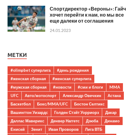
Спортдиректор «Вероны»: Гайч
хочет перейти к нам, но мы все
еще далеки от соглашения
24.01.2023
МЕТКИ
#olimpbet суперлига
#день рождения
#женская сборная
#женская суперлига
#мужская сборная
#новости
#сми и блоги
MMA
UFC
Авто/мотоспорт
Александр Овечкин
Астана
Баскетбол
Бокс/MMA/UFC
Бостон Селтикс
Вашингтон Уизардс
Голден Стэйт Уорриорз
Дакар
Даллас Маверикс
Денвер Наггетс
Дзюба
Динамо
Енисей
Зенит
Иван Проворов
Лига ВТБ