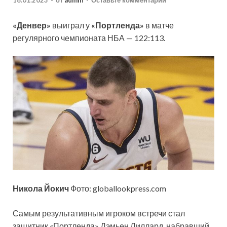
18.01.2023
-
от
admin
-
Оставьте комментарий
«Денвер»
выиграл у
«Портленда»
в матче
регулярного чемпионата НБА — 122:113.
Никола Йокич
Фото: globallookpress.com
Самым результативным игроком встречи стал
защитник «Портленда» Дэмьен Лиллард, набравший