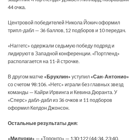
44 очка.
Центровой победителей Никола Йокич оформил
трипл-дабл — 36 баллов, 12 подборов и 10 передач.
«Наггетс» одержали седьмую победу подряд и
лидируют в Западной конференции. «Портленд»
располагается на 11-й строчке.
В другом матче
«Бруклин»
уступил
«Сан-Антонио»
со счетом 98:106. «Нетс» играли без главных звезд
команды — Кайри Ирвинга и Кевина Дюранта. У
«Сперс» дабл-дабл из 36 очков и 11 подборов
оформил Келдон Джонсон.
Остальные результаты дня:
«Милуоки»
— «Торонто» — 130:122 (44:34, 23:40,