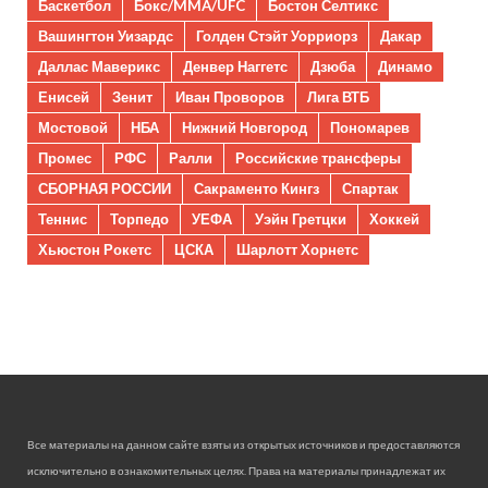
Баскетбол
Бокс/MMA/UFC
Бостон Селтикс
Вашингтон Уизардс
Голден Стэйт Уорриорз
Дакар
Даллас Маверикс
Денвер Наггетс
Дзюба
Динамо
Енисей
Зенит
Иван Проворов
Лига ВТБ
Мостовой
НБА
Нижний Новгород
Пономарев
Промес
РФС
Ралли
Российские трансферы
СБОРНАЯ РОССИИ
Сакраменто Кингз
Спартак
Теннис
Торпедо
УЕФА
Уэйн Гретцки
Хоккей
Хьюстон Рокетс
ЦСКА
Шарлотт Хорнетс
Все материалы на данном сайте взяты из открытых источников и предоставляются
исключительно в ознакомительных целях. Права на материалы принадлежат их