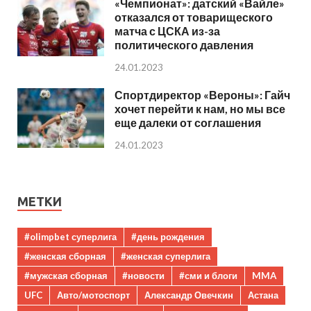
«Чемпионат»: датский «Вайле»
отказался от товарищеского
матча с ЦСКА из-за
политического давления
24.01.2023
Спортдиректор «Вероны»: Гайч
хочет перейти к нам, но мы все
еще далеки от соглашения
24.01.2023
МЕТКИ
#olimpbet суперлига
#день рождения
#женская сборная
#женская суперлига
#мужская сборная
#новости
#сми и блоги
MMA
UFC
Авто/мотоспорт
Александр Овечкин
Астана