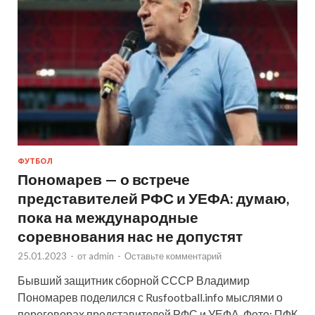
ФУТБОЛ
Пономарев — о встрече
представителей РФС и УЕФА: думаю,
пока на международные
соревнования нас не допустят
25.01.2023
-
от
admin
-
Оставьте комментарий
Бывший защитник сборной СССР Владимир
Пономарев поделился с Rusfootball.info мыслями о
переговорах представителей РФС и УЕФА. Фото: ПФК