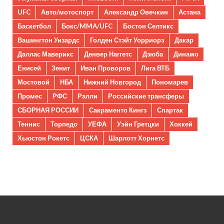
UFC
Авто/мотоспорт
Александр Овечкин
Астана
Баскетбол
Бокс/MMA/UFC
Бостон Селтикс
Вашингтон Уизардс
Голден Стэйт Уорриорз
Дакар
Даллас Маверикс
Денвер Наггетс
Дзюба
Динамо
Енисей
Зенит
Иван Проворов
Лига ВТБ
Мостовой
НБА
Нижний Новгород
Пономарев
Промес
РФС
Ралли
Российские трансферы
СБОРНАЯ РОССИИ
Сакраменто Кингз
Спартак
Теннис
Торпедо
УЕФА
Уэйн Гретцки
Хоккей
Хьюстон Рокетс
ЦСКА
Шарлотт Хорнетс