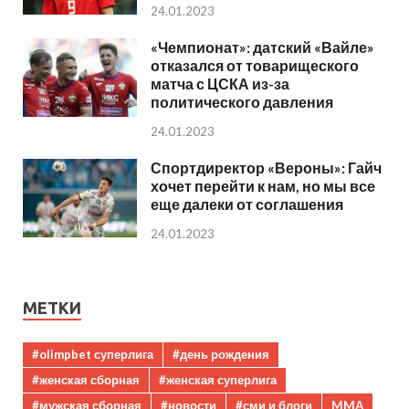
24.01.2023
«Чемпионат»: датский «Вайле»
отказался от товарищеского
матча с ЦСКА из-за
политического давления
24.01.2023
Спортдиректор «Вероны»: Гайч
хочет перейти к нам, но мы все
еще далеки от соглашения
24.01.2023
МЕТКИ
#olimpbet суперлига
#день рождения
#женская сборная
#женская суперлига
#мужская сборная
#новости
#сми и блоги
MMA