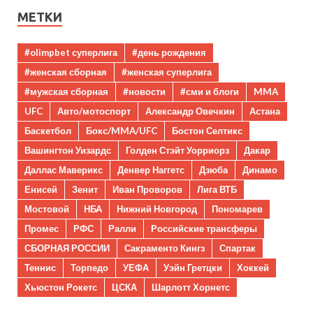
МЕТКИ
#olimpbet суперлига
#день рождения
#женская сборная
#женская суперлига
#мужская сборная
#новости
#сми и блоги
MMA
UFC
Авто/мотоспорт
Александр Овечкин
Астана
Баскетбол
Бокс/MMA/UFC
Бостон Селтикс
Вашингтон Уизардс
Голден Стэйт Уорриорз
Дакар
Даллас Маверикс
Денвер Наггетс
Дзюба
Динамо
Енисей
Зенит
Иван Проворов
Лига ВТБ
Мостовой
НБА
Нижний Новгород
Пономарев
Промес
РФС
Ралли
Российские трансферы
СБОРНАЯ РОССИИ
Сакраменто Кингз
Спартак
Теннис
Торпедо
УЕФА
Уэйн Гретцки
Хоккей
Хьюстон Рокетс
ЦСКА
Шарлотт Хорнетс