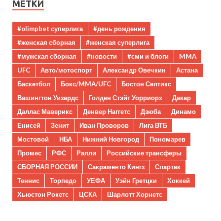
МЕТКИ
#olimpbet суперлига
#день рождения
#женская сборная
#женская суперлига
#мужская сборная
#новости
#сми и блоги
MMA
UFC
Авто/мотоспорт
Александр Овечкин
Астана
Баскетбол
Бокс/MMA/UFC
Бостон Селтикс
Вашингтон Уизардс
Голден Стэйт Уорриорз
Дакар
Даллас Маверикс
Денвер Наггетс
Дзюба
Динамо
Енисей
Зенит
Иван Проворов
Лига ВТБ
Мостовой
НБА
Нижний Новгород
Пономарев
Промес
РФС
Ралли
Российские трансферы
СБОРНАЯ РОССИИ
Сакраменто Кингз
Спартак
Теннис
Торпедо
УЕФА
Уэйн Гретцки
Хоккей
Хьюстон Рокетс
ЦСКА
Шарлотт Хорнетс