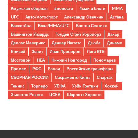
#мужская сборная
#новости
#сми и блоги
MMA
UFC
Авто/мотоспорт
Александр Овечкин
Астана
Баскетбол
Бокс/MMA/UFC
Бостон Селтикс
Вашингтон Уизардс
Голден Стэйт Уорриорз
Дакар
Даллас Маверикс
Денвер Наггетс
Дзюба
Динамо
Енисей
Зенит
Иван Проворов
Лига ВТБ
Мостовой
НБА
Нижний Новгород
Пономарев
Промес
РФС
Ралли
Российские трансферы
СБОРНАЯ РОССИИ
Сакраменто Кингз
Спартак
Теннис
Торпедо
УЕФА
Уэйн Гретцки
Хоккей
Хьюстон Рокетс
ЦСКА
Шарлотт Хорнетс