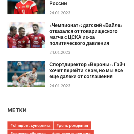
России
24.01.2023
«Чемпионат»: датский «Вайле»
отказался от товарищеского
матча с ЦСКА из-за
политического давления
24.01.2023
Спортдиректор «Вероны»: Гайч
хочет перейти к нам, но мы все
еще далеки от соглашения
24.01.2023
МЕТКИ
#olimpbet суперлига
#день рождения
#женская сборная
#женская суперлига