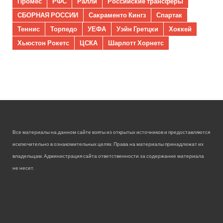
Промес
РФС
Ралли
Российские трансферы
СБОРНАЯ РОССИИ
Сакраменто Кингз
Спартак
Теннис
Торпедо
УЕФА
Уэйн Гретцки
Хоккей
Хьюстон Рокетс
ЦСКА
Шарлотт Хорнетс
Все материалы на данном сайте взяты из открытых источников и предоставляются
исключительно в ознакомительных целях. Права на материалы принадлежат их
владельцам. Администрация сайта ответственности за содержание материала
не несет.