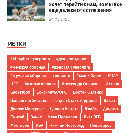
хочет перейти к нам, но мы все
еще далеки от соглашения
24.01.2023
МЕТКИ
#olimpbet суперлига
#день рождения
#женская сборная
#женская суперлига
#мужская сборная
#новости
#сми и блоги
MMA
UFC
Авто/мотоспорт
Александр Овечкин
Астана
Баскетбол
Бокс/MMA/UFC
Бостон Селтикс
Вашингтон Уизардс
Голден Стэйт Уорриорз
Дакар
Даллас Маверикс
Денвер Наггетс
Дзюба
Динамо
Енисей
Зенит
Иван Проворов
Лига ВТБ
Мостовой
НБА
Нижний Новгород
Пономарев