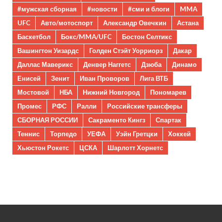
#мужская сборная
#новости
#сми и блоги
MMA
UFC
Авто/мотоспорт
Александр Овечкин
Астана
Баскетбол
Бокс/MMA/UFC
Бостон Селтикс
Вашингтон Уизардс
Голден Стэйт Уорриорз
Дакар
Даллас Маверикс
Денвер Наггетс
Дзюба
Динамо
Енисей
Зенит
Иван Проворов
Лига ВТБ
Мостовой
НБА
Нижний Новгород
Пономарев
Промес
РФС
Ралли
Российские трансферы
СБОРНАЯ РОССИИ
Сакраменто Кингз
Спартак
Теннис
Торпедо
УЕФА
Уэйн Гретцки
Хоккей
Хьюстон Рокетс
ЦСКА
Шарлотт Хорнетс