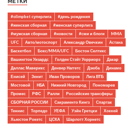
МЕТКИ
#olimpbet суперлига
#день рождения
#женская сборная
#женская суперлига
#мужская сборная
#новости
#сми и блоги
MMA
UFC
Авто/мотоспорт
Александр Овечкин
Астана
Баскетбол
Бокс/MMA/UFC
Бостон Селтикс
Вашингтон Уизардс
Голден Стэйт Уорриорз
Дакар
Даллас Маверикс
Денвер Наггетс
Дзюба
Динамо
Енисей
Зенит
Иван Проворов
Лига ВТБ
Мостовой
НБА
Нижний Новгород
Пономарев
Промес
РФС
Ралли
Российские трансферы
СБОРНАЯ РОССИИ
Сакраменто Кингз
Спартак
Теннис
Торпедо
УЕФА
Уэйн Гретцки
Хоккей
Хьюстон Рокетс
ЦСКА
Шарлотт Хорнетс