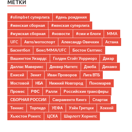
МЕТКИ
#olimpbet суперлига
#день рождения
#женская сборная
#женская суперлига
#мужская сборная
#новости
#сми и блоги
MMA
UFC
Авто/мотоспорт
Александр Овечкин
Астана
Баскетбол
Бокс/MMA/UFC
Бостон Селтикс
Вашингтон Уизардс
Голден Стэйт Уорриорз
Дакар
Даллас Маверикс
Денвер Наггетс
Дзюба
Динамо
Енисей
Зенит
Иван Проворов
Лига ВТБ
Мостовой
НБА
Нижний Новгород
Пономарев
Промес
РФС
Ралли
Российские трансферы
СБОРНАЯ РОССИИ
Сакраменто Кингз
Спартак
Теннис
Торпедо
УЕФА
Уэйн Гретцки
Хоккей
Хьюстон Рокетс
ЦСКА
Шарлотт Хорнетс