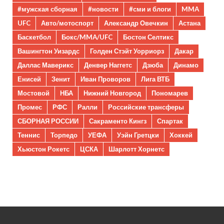
#мужская сборная
#новости
#сми и блоги
MMA
UFC
Авто/мотоспорт
Александр Овечкин
Астана
Баскетбол
Бокс/MMA/UFC
Бостон Селтикс
Вашингтон Уизардс
Голден Стэйт Уорриорз
Дакар
Даллас Маверикс
Денвер Наггетс
Дзюба
Динамо
Енисей
Зенит
Иван Проворов
Лига ВТБ
Мостовой
НБА
Нижний Новгород
Пономарев
Промес
РФС
Ралли
Российские трансферы
СБОРНАЯ РОССИИ
Сакраменто Кингз
Спартак
Теннис
Торпедо
УЕФА
Уэйн Гретцки
Хоккей
Хьюстон Рокетс
ЦСКА
Шарлотт Хорнетс