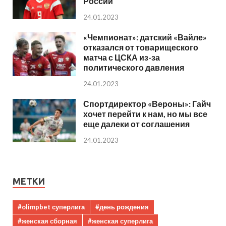
России
24.01.2023
«Чемпионат»: датский «Вайле»
отказался от товарищеского
матча с ЦСКА из-за
политического давления
24.01.2023
Спортдиректор «Вероны»: Гайч
хочет перейти к нам, но мы все
еще далеки от соглашения
24.01.2023
МЕТКИ
#olimpbet суперлига
#день рождения
#женская сборная
#женская суперлига