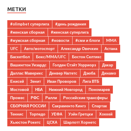
МЕТКИ
#olimpbet суперлига
#день рождения
#женская сборная
#женская суперлига
#мужская сборная
#новости
#сми и блоги
MMA
UFC
Авто/мотоспорт
Александр Овечкин
Астана
Баскетбол
Бокс/MMA/UFC
Бостон Селтикс
Вашингтон Уизардс
Голден Стэйт Уорриорз
Дакар
Даллас Маверикс
Денвер Наггетс
Дзюба
Динамо
Енисей
Зенит
Иван Проворов
Лига ВТБ
Мостовой
НБА
Нижний Новгород
Пономарев
Промес
РФС
Ралли
Российские трансферы
СБОРНАЯ РОССИИ
Сакраменто Кингз
Спартак
Теннис
Торпедо
УЕФА
Уэйн Гретцки
Хоккей
Хьюстон Рокетс
ЦСКА
Шарлотт Хорнетс