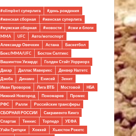
#olimpbet суперлига
#день рождения
#женская сборная
#женская суперлига
#мужская сборная
#новости
#сми и блоги
MMA
UFC
Авто/мотоспорт
Александр Овечкин
Астана
Баскетбол
Бокс/MMA/UFC
Бостон Селтикс
Вашингтон Уизардс
Голден Стэйт Уорриорз
Дакар
Даллас Маверикс
Денвер Наггетс
Дзюба
Динамо
Енисей
Зенит
Иван Проворов
Лига ВТБ
Мостовой
НБА
Нижний Новгород
Пономарев
Промес
РФС
Ралли
Российские трансферы
СБОРНАЯ РОССИИ
Сакраменто Кингз
Спартак
Теннис
Торпедо
УЕФА
Уэйн Гретцки
Хоккей
Хьюстон Рокетс