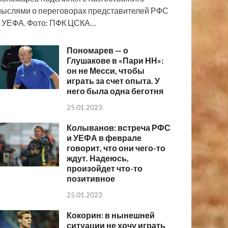
ыслями о переговорах представителей РФС
 УЕФА. Фото: ПФК ЦСКА…
Пономарев — о
Глушакове в «Пари НН»:
он не Месси, чтобы
играть за счет опыта. У
него была одна беготня
25.01.2023
Колыванов: встреча РФС
и УЕФА в феврале
говорит, что они чего-то
ждут. Надеюсь,
произойдет что-то
позитивное
25.01.2023
Кокорин: в нынешней
ситуации не хочу играть