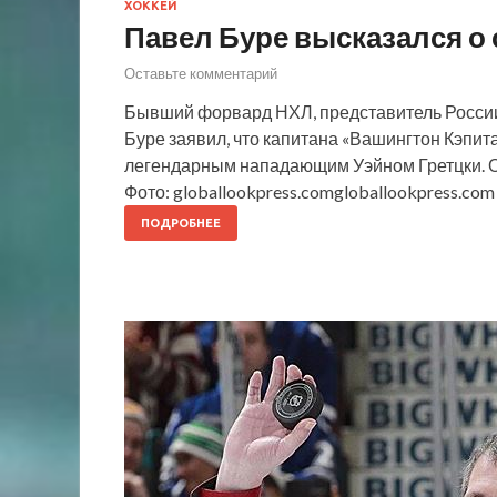
ХОККЕЙ
Павел Буре высказался о 
Оставьте комментарий
Бывший форвард НХЛ, представитель России
Буре заявил, что капитана «Вашингтон Кэпит
легендарным нападающим Уэйном Гретцки. О
Фото: globallookpress.comgloballookpress.com
ПОДРОБНЕЕ