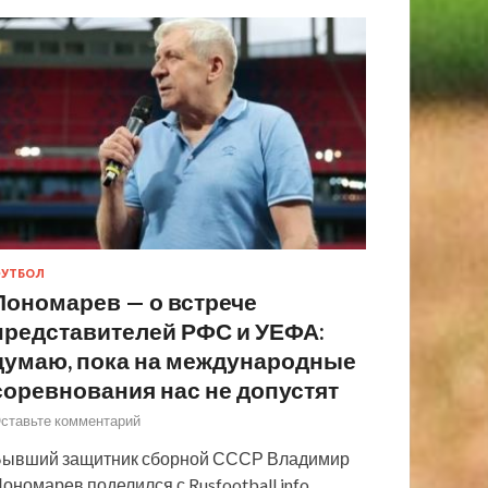
УТБОЛ
Пономарев — о встрече
представителей РФС и УЕФА:
думаю, пока на международные
соревнования нас не допустят
ставьте комментарий
ывший защитник сборной СССР Владимир
ономарев поделился с Rusfootball.info