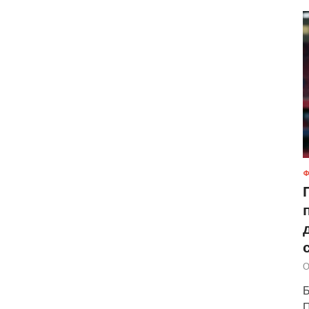
Ф
О
Б
П