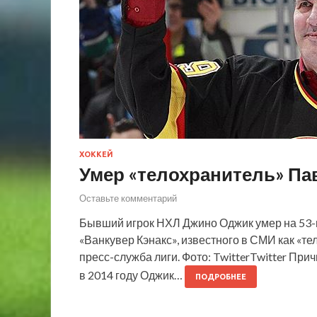
ХОККЕЙ
Умер «телохранитель» Па
Оставьте комментарий
Бывший игрок НХЛ Джино Оджик умер на 53-м
«Ванкувер Кэнакс», известного в СМИ как «т
пресс-служба лиги. Фото: TwitterTwitter При
в 2014 году Оджик…
ПОДРОБНЕЕ