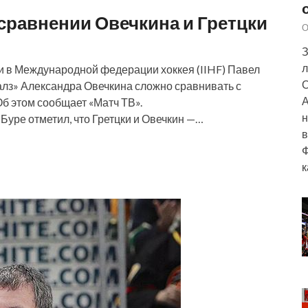
сравнении Овечкина и Гретцки
О
З
л
 в Международной федерации хоккея (IIHF) Павел
О
алз» Александра Овечкина сложно сравнивать с
А
б этом сообщает «Матч ТВ».
н
 Буре отметил, что Гретцки и Овечкин —…
в
Ф
к