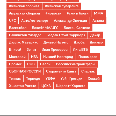
#женская сборная
#женская суперлига
#мужская сборная
#новости
#сми и блоги
MMA
UFC
Авто/мотоспорт
Александр Овечкин
Астана
Баскетбол
Бокс/MMA/UFC
Бостон Селтикс
Вашингтон Уизардс
Голден Стэйт Уорриорз
Дакар
Даллас Маверикс
Денвер Наггетс
Дзюба
Динамо
Енисей
Зенит
Иван Проворов
Лига ВТБ
Мостовой
НБА
Нижний Новгород
Пономарев
Промес
РФС
Ралли
Российские трансферы
СБОРНАЯ РОССИИ
Сакраменто Кингз
Спартак
Теннис
Торпедо
УЕФА
Уэйн Гретцки
Хоккей
Хьюстон Рокетс
ЦСКА
Шарлотт Хорнетс