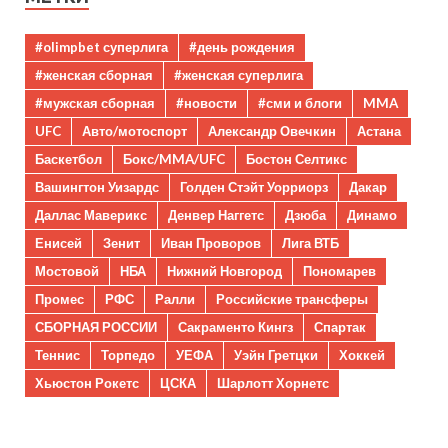
#olimpbet суперлига
#день рождения
#женская сборная
#женская суперлига
#мужская сборная
#новости
#сми и блоги
MMA
UFC
Авто/мотоспорт
Александр Овечкин
Астана
Баскетбол
Бокс/MMA/UFC
Бостон Селтикс
Вашингтон Уизардс
Голден Стэйт Уорриорз
Дакар
Даллас Маверикс
Денвер Наггетс
Дзюба
Динамо
Енисей
Зенит
Иван Проворов
Лига ВТБ
Мостовой
НБА
Нижний Новгород
Пономарев
Промес
РФС
Ралли
Российские трансферы
СБОРНАЯ РОССИИ
Сакраменто Кингз
Спартак
Теннис
Торпедо
УЕФА
Уэйн Гретцки
Хоккей
Хьюстон Рокетс
ЦСКА
Шарлотт Хорнетс