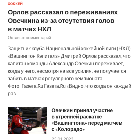
ХОККЕЙ
Орлов рассказал о переживаниях
Овечкина из-за отсутствия голов
в матчах НХЛ
Оставьте комментарий
Защитник клуба Национальной хоккейной лиги (НХЛ)
«Вашингтон Кэпиталз» Дмитрий Орлов рассказал, что
капитан команды Александр Овечкин переживает,
когда у него, несмотря на все усилия, не получается
забить в матчах регулярного чемпионата.
Фото: Газета.Ru Газета.Ru «Видно, что когда он каждый
раз…
Овечкин принял участие
в утренней раскатке
«Вашингтона» перед матчем
с «Колорадо»
25.01.2023