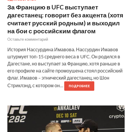
За Францию в UFC выступает
дагестанец: говорит без акцента (хотя
считает русский родным) и выходил
на бои с российским флагом
Оставьте комментарий
История Нассурдина Имавова. Нассурдин Имавов
штурмует топ-15 среднего веса в UFC. Он родился в
Дагестане, но выступает за Францию, хотя раньше в
его профиле на сайте промоушена стоял российский
флаг. Имавов – этнический дагестанец, но Шон
Стриклэнд, с котором он…
ПОДРОБНЕЕ