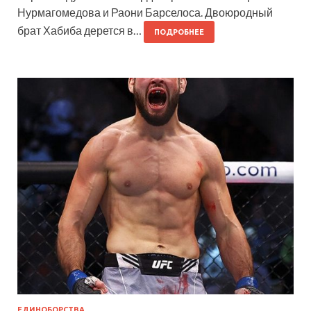
Нурмагомедова и Раони Барселоса. Двоюродный
брат Хабиба дерется в…
ПОДРОБНЕЕ
ЕДИНОБОРСТВА