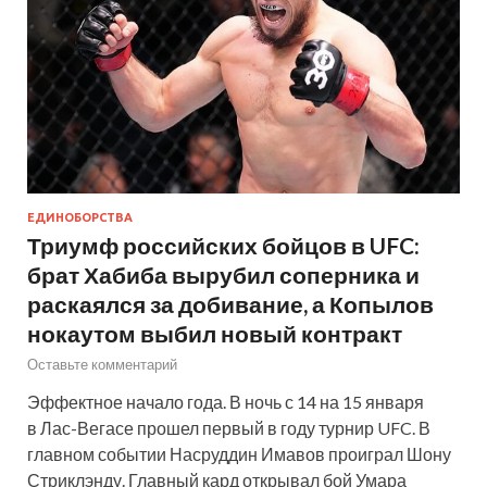
ЕДИНОБОРСТВА
Триумф российских бойцов в UFC:
брат Хабиба вырубил соперника и
раскаялся за добивание, а Копылов
нокаутом выбил новый контракт
Оставьте комментарий
Эффектное начало года. В ночь с 14 на 15 января
в Лас-Вегасе прошел первый в году турнир UFC. В
главном событии Насруддин Имавов проиграл Шону
Стриклэнду. Главный кард открывал бой Умара