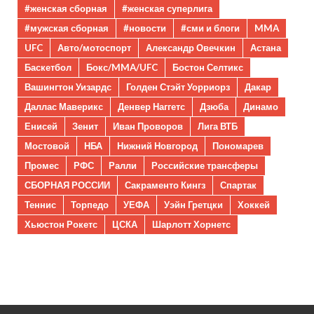
#женская сборная
#женская суперлига
#мужская сборная
#новости
#сми и блоги
MMA
UFC
Авто/мотоспорт
Александр Овечкин
Астана
Баскетбол
Бокс/MMA/UFC
Бостон Селтикс
Вашингтон Уизардс
Голден Стэйт Уорриорз
Дакар
Даллас Маверикс
Денвер Наггетс
Дзюба
Динамо
Енисей
Зенит
Иван Проворов
Лига ВТБ
Мостовой
НБА
Нижний Новгород
Пономарев
Промес
РФС
Ралли
Российские трансферы
СБОРНАЯ РОССИИ
Сакраменто Кингз
Спартак
Теннис
Торпедо
УЕФА
Уэйн Гретцки
Хоккей
Хьюстон Рокетс
ЦСКА
Шарлотт Хорнетс