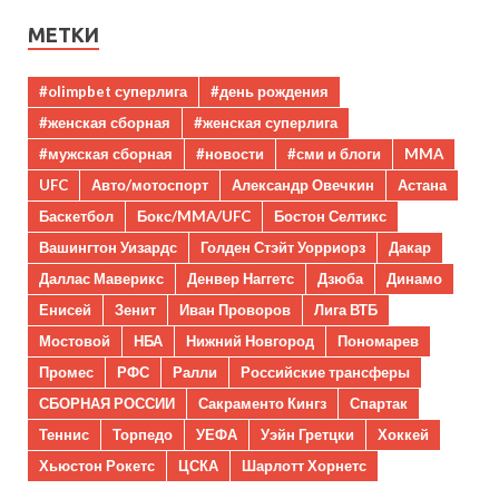
МЕТКИ
#olimpbet суперлига
#день рождения
#женская сборная
#женская суперлига
#мужская сборная
#новости
#сми и блоги
MMA
UFC
Авто/мотоспорт
Александр Овечкин
Астана
Баскетбол
Бокс/MMA/UFC
Бостон Селтикс
Вашингтон Уизардс
Голден Стэйт Уорриорз
Дакар
Даллас Маверикс
Денвер Наггетс
Дзюба
Динамо
Енисей
Зенит
Иван Проворов
Лига ВТБ
Мостовой
НБА
Нижний Новгород
Пономарев
Промес
РФС
Ралли
Российские трансферы
СБОРНАЯ РОССИИ
Сакраменто Кингз
Спартак
Теннис
Торпедо
УЕФА
Уэйн Гретцки
Хоккей
Хьюстон Рокетс
ЦСКА
Шарлотт Хорнетс