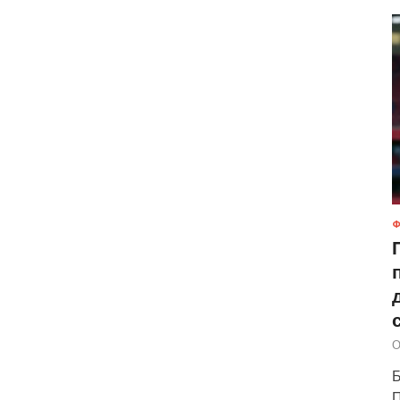
Ф
О
Б
П