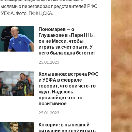
ыслями о переговорах представителей РФС
 УЕФА. Фото: ПФК ЦСКА…
Пономарев — о
Глушакове в «Пари НН»:
он не Месси, чтобы
играть за счет опыта. У
него была одна беготня
25.01.2023
Колыванов: встреча РФС
и УЕФА в феврале
говорит, что они чего-то
ждут. Надеюсь,
произойдет что-то
позитивное
25.01.2023
Кокорин: в нынешней
ситуации не хочу играть