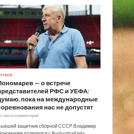
УТБОЛ
Пономарев — о встрече
представителей РФС и УЕФА:
думаю, пока на международные
соревнования нас не допустят
ставьте комментарий
ывший защитник сборной СССР Владимир
ономарев поделился с Rusfootball.info