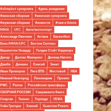
#olimpbet суперлига
#день рождения
#женская сборная
#женская суперлига
#мужская сборная
#новости
#сми и блоги
MMA
UFC
Авто/мотоспорт
Александр Овечкин
Астана
Баскетбол
Бокс/MMA/UFC
Бостон Селтикс
Вашингтон Уизардс
Голден Стэйт Уорриорз
Дакар
Даллас Маверикс
Денвер Наггетс
Дзюба
Динамо
Енисей
Зенит
Иван Проворов
Лига ВТБ
Мостовой
НБА
Нижний Новгород
Пономарев
Промес
РФС
Ралли
Российские трансферы
СБОРНАЯ РОССИИ
Сакраменто Кингз
Спартак
Теннис
Торпедо
УЕФА
Уэйн Гретцки
Хоккей
Хьюстон Рокетс