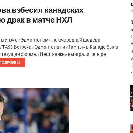
ва взбесил канадских
О
ю драк в матче НХЛ
З
л
О
 в игру с «Эдмонтоном», но очередной шедевр
А
/TASS Встреча «Эдмонтона» и «Тампы» в Канаде была
н
й текущей форме. «Нефтяники» выиграли четыре
в
ПОДРОБНЕЕ
Ф
к