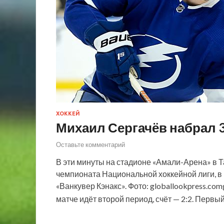
ХОККЕЙ
Михаил Сергачёв набрал 3
Оставьте комментарий
В эти минуты на стадионе «Амали-Арена» в 
чемпионата Национальной хоккейной лиги, в
«Ванкувер Кэнакс». Фото: globallookpress.co
матче идёт второй период, счёт — 2:2. Перв