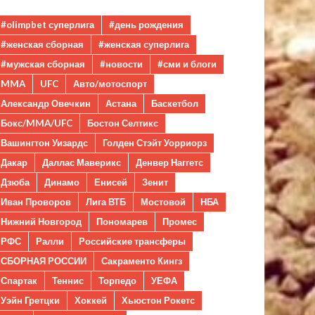
#olimpbet суперлига
#день рождения
#женская сборная
#женская суперлига
#мужская сборная
#новости
#сми и блоги
MMA
UFC
Авто/мотоспорт
Александр Овечкин
Астана
Баскетбол
Бокс/MMA/UFC
Бостон Селтикс
Вашингтон Уизардс
Голден Стэйт Уорриорз
Дакар
Даллас Маверикс
Денвер Наггетс
Дзюба
Динамо
Енисей
Зенит
Иван Проворов
Лига ВТБ
Мостовой
НБА
Нижний Новгород
Пономарев
Промес
РФС
Ралли
Российские трансферы
СБОРНАЯ РОССИИ
Сакраменто Кингз
Спартак
Теннис
Торпедо
УЕФА
Уэйн Гретцки
Хоккей
Хьюстон Рокетс