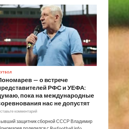
УТБОЛ
Пономарев — о встрече
представителей РФС и УЕФА:
думаю, пока на международные
соревнования нас не допустят
ставьте комментарий
ывший защитник сборной СССР Владимир
ономарев поделился с Rusfootball.info