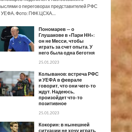
ыслями о переговорах представителей РФС
 УЕФА. Фото: ПФК ЦСКА…
Пономарев — о
Глушакове в «Пари НН»:
он не Месси, чтобы
играть за счет опыта. У
него была одна беготня
25.01.2023
Колыванов: встреча РФС
и УЕФА в феврале
говорит, что они чего-то
ждут. Надеюсь,
произойдет что-то
позитивное
25.01.2023
Кокорин: в нынешней
ситуации не хочу играть