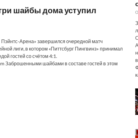
 три шайбы дома уступил
О
З
л
О
и Пэйнтс-Арена» завершился очередной матч
А
йной лиги, в котором «Питтсбург Пингвинз» принимал
н
ой гостей со счётом 4:1.
в
om Заброшенными шайбами в составе гостей в этом
Ф
к