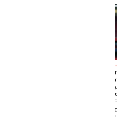
Ф
О
Б
П