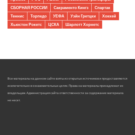
СБОРНАЯ РОССИИ
Сакраменто Кингз
Спартак
Теннис
Торпедо
УЕФА
Уэйн Гретцки
Хоккей
Хьюстон Рокетс
ЦСКА
Шарлотт Хорнетс
Все материалы на данном сайте взяты из открытых источников и предоставляются
исключительно в ознакомительных целях. Права на материалы принадлежат их
владельцам. Администрация сайта ответственности за содержание материала
не несет.