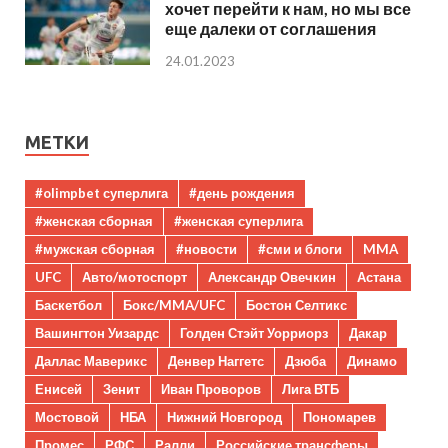
хочет перейти к нам, но мы все
еще далеки от соглашения
24.01.2023
МЕТКИ
#olimpbet суперлига
#день рождения
#женская сборная
#женская суперлига
#мужская сборная
#новости
#сми и блоги
MMA
UFC
Авто/мотоспорт
Александр Овечкин
Астана
Баскетбол
Бокс/MMA/UFC
Бостон Селтикс
Вашингтон Уизардс
Голден Стэйт Уорриорз
Дакар
Даллас Маверикс
Денвер Наггетс
Дзюба
Динамо
Енисей
Зенит
Иван Проворов
Лига ВТБ
Мостовой
НБА
Нижний Новгород
Пономарев
Промес
РФС
Ралли
Российские трансферы