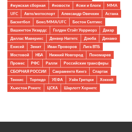
#мужская сборная
#новости
#сми и блоги
MMA
UFC
Авто/мотоспорт
Александр Овечкин
Астана
Баскетбол
Бокс/MMA/UFC
Бостон Селтикс
Вашингтон Уизардс
Голден Стэйт Уорриорз
Дакар
Даллас Маверикс
Денвер Наггетс
Дзюба
Динамо
Енисей
Зенит
Иван Проворов
Лига ВТБ
Мостовой
НБА
Нижний Новгород
Пономарев
Промес
РФС
Ралли
Российские трансферы
СБОРНАЯ РОССИИ
Сакраменто Кингз
Спартак
Теннис
Торпедо
УЕФА
Уэйн Гретцки
Хоккей
Хьюстон Рокетс
ЦСКА
Шарлотт Хорнетс