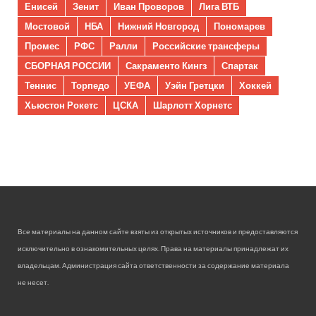
Енисей
Зенит
Иван Проворов
Лига ВТБ
Мостовой
НБА
Нижний Новгород
Пономарев
Промес
РФС
Ралли
Российские трансферы
СБОРНАЯ РОССИИ
Сакраменто Кингз
Спартак
Теннис
Торпедо
УЕФА
Уэйн Гретцки
Хоккей
Хьюстон Рокетс
ЦСКА
Шарлотт Хорнетс
Все материалы на данном сайте взяты из открытых источников и предоставляются
исключительно в ознакомительных целях. Права на материалы принадлежат их
владельцам. Администрация сайта ответственности за содержание материала
не несет.