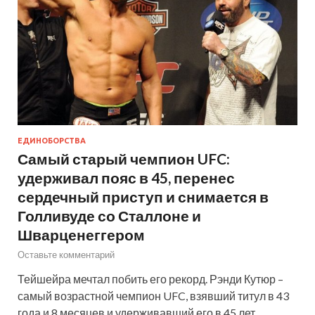
ЕДИНОБОРСТВА
Самый старый чемпион UFC:
удерживал пояс в 45, перенес
сердечный приступ и снимается в
Голливуде со Сталлоне и
Шварценеггером
Оставьте комментарий
Тейшейра мечтал побить его рекорд. Рэнди Кутюр –
самый возрастной чемпион UFC, взявший титул в 43
года и 8 месяцев и удерживавший его в 45 лет.