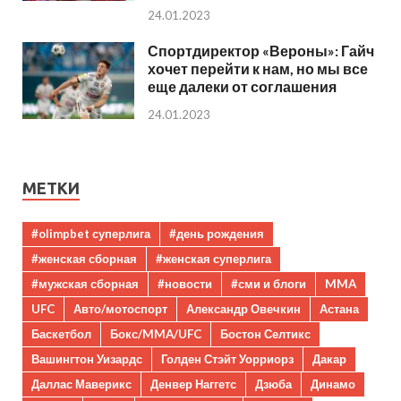
24.01.2023
Спортдиректор «Вероны»: Гайч
хочет перейти к нам, но мы все
еще далеки от соглашения
24.01.2023
МЕТКИ
#olimpbet суперлига
#день рождения
#женская сборная
#женская суперлига
#мужская сборная
#новости
#сми и блоги
MMA
UFC
Авто/мотоспорт
Александр Овечкин
Астана
Баскетбол
Бокс/MMA/UFC
Бостон Селтикс
Вашингтон Уизардс
Голден Стэйт Уорриорз
Дакар
Даллас Маверикс
Денвер Наггетс
Дзюба
Динамо